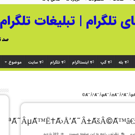
بله
گپ
اینستاگرام
تلگرام
سایت
موضوع
Ã˜Â¹Ã˜ÂµÃ˜Â±Ã˜ÂªÃ˜ÂµÃ
˜ÂªÃ˜ÂµÃ™Ë†Ã›Å’Ã˜Â±ÃšÂ©Ã™â€ž
یرم
نظرتون راجع به این صفحه چیست
349 بازدید