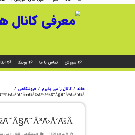
سروش
تماس با ما
روبیکا
ایتا
خانه
/
کانال را می پذیرم
/
فروشگاهی
/
™Ë†Ã›Å’Ã˜Â±ÃšÂ©Ã™â€žÃ˜Â§Ã˜Â³Ã›Å’ÃšÂ©
Ã˜Â§Ã˜Â³Ã›Å’ÃšÂ©
9 مرداد 1396
فروشگاهی
,
کانال را می پذ