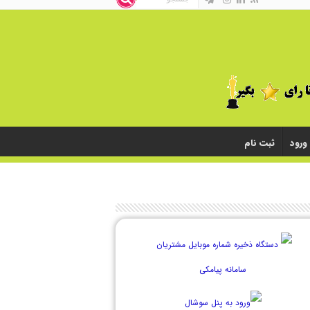
ورود
ثبت نام
Ã˜Â¹Ã˜ÂµÃ˜Â±Ã