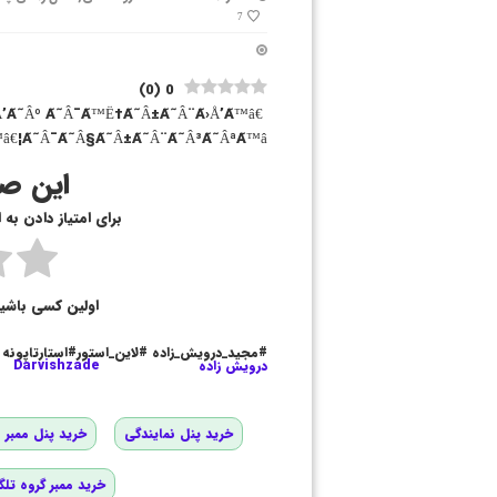
7
)
0
(
0
Å’Ã˜Âº Ã˜Â¯Ã™Ë†Ã˜Â±Ã˜Â¨Ã›Å’Ã™â€
â€¦Ã˜Â¯Ã˜Â§Ã˜Â±Ã˜Â¨Ã˜Â³Ã˜ÂªÃ™â€¡
این صف
برای امتیاز دادن به
اولین کسی باشی
#مجید_درویش_زاده #لاین_استور#استارتاپونه
درویش زاده
Darvishzade
خرید پنل نمایندگی
خرید پنل ممبر و
خرید ممبر گروه تلگ