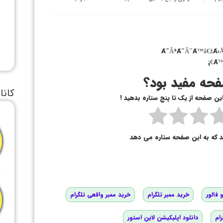
Ã˜ÂªÃ˜Â¨Ã™â€žÃ›
Ã™
حه مفید بود؟
کانا
 این صفحه از یک تا پنج ستاره بدهید !
د که به این صفحه ستاره می دهد
 فالور
خرید ممبر تلگرام
خرید ممبر واقعی تلگرام
رام
دانلود اپلیکیشن لاین استور