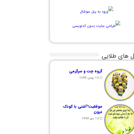
ل های طلایی
گروه چت و سرگرمی
12 بهمن 1400
موفقیت*آشتی با کودک
درون
12 مهر 1400