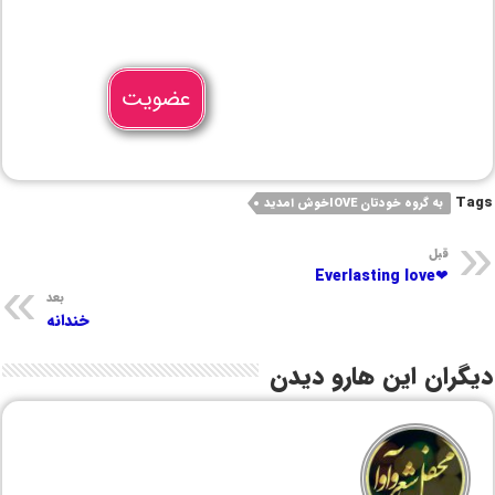
عضویت
Tags
به گروه خودتان IOVEخوش امدید
قبل
❤Everlasting love
بعد
خندانه
دیگران این هارو دیدن