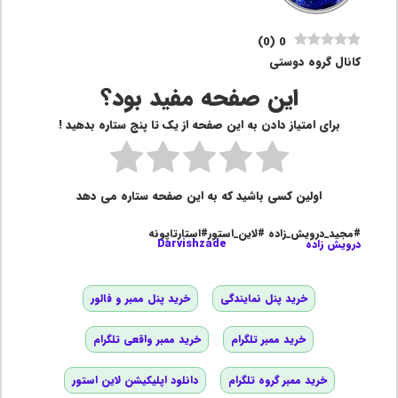
)
0
(
0
کانال گروه دوستی
این صفحه مفید بود؟
برای امتیاز دادن به این صفحه از یک تا پنج ستاره بدهید !
اولین کسی باشید که به این صفحه ستاره می دهد
#مجید_درویش_زاده #لاین_استور#استارتاپونه
درویش زاده
Darvishzade
خرید پنل نمایندگی
خرید پنل ممبر و فالور
خرید ممبر تلگرام
خرید ممبر واقعی تلگرام
خرید ممبر گروه تلگرام
دانلود اپلیکیشن لاین استور