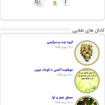
کانال های طلایی
گروه چت و سرگرمی
12 بهمن 1400
موفقیت*آشتی با کودک درون
12 مهر 1400
محفل شعر و آوا
21 مرداد 1400