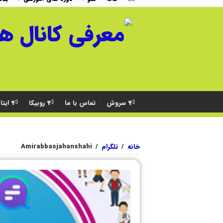
سروش
تماس با ما
روبیکا
ایتا
خانه
/
تلگرام
/
Amirabbasjahanshahi