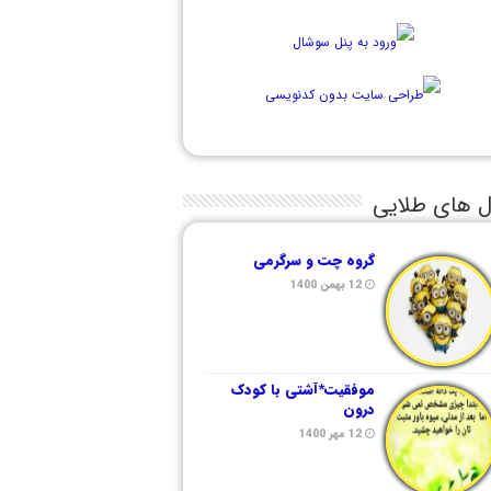
ل های طلایی
گروه چت و سرگرمی
12 بهمن 1400
موفقیت*آشتی با کودک
درون
12 مهر 1400