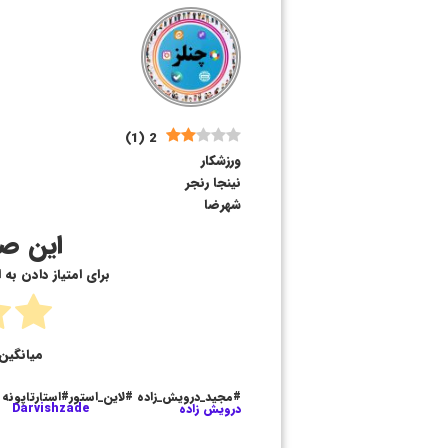
)
1
(
2
ورزشکار
نینجا رنجر
شهرضا
این صف
برای امتیاز دادن به
میانگین 
#مجید_درویش_زاده #لاین_استور#استارتاپونه
درویش زاده
Darvishzade