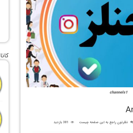
کانا
channels1
A
نظرتون راجع به این صفحه چیست
381 بازدید