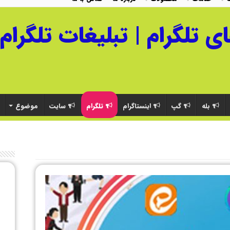
بله
گپ
اینستاگرام
تلگرام
سایت
موضوع