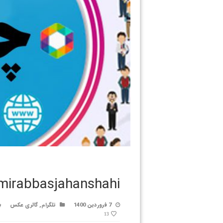
mirabbasjahanshahi
7 فروردین 1400
تلگرام
,
گالری عکس
13