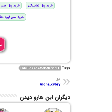
خرید پنل نمایندگی
خرید پنل ممبر و
خرید ممبر گروه تلگ
ع
Tags
AMIRABBASJAHANSHAHI1
قبل
Alone_cybry
دیگران این هارو دیدن