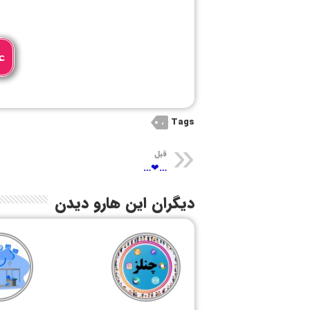
ع
Tags
،
قبل
…❤…
دیگران این هارو دیدن