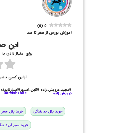
)
0
(
0
اموزش بورس از صفر تا صد
این صف
برای امتیاز دادن به
اولین کسی باشی
#مجید_درویش_زاده #لاین_استور#استارتاپونه
درویش زاده
Darvishzade
خرید پنل نمایندگی
خرید پنل ممبر و
خرید ممبر گروه تلگ