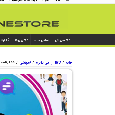
سروش
تماس با ما
روبیکا
ایتا
خانه
/
کانال را می پذیرم
/
آموزشی
/
rse0_100