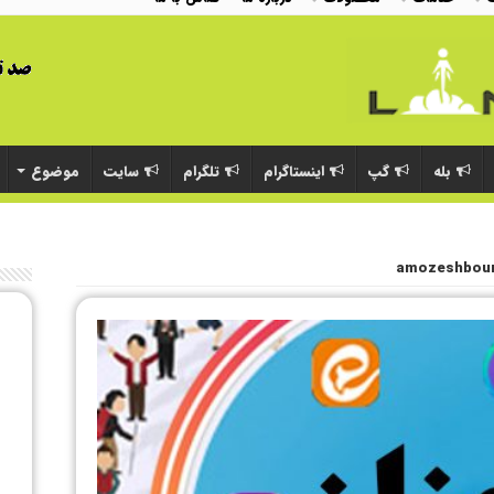
بله
گپ
اینستاگرام
تلگرام
سایت
موضوع
amozeshbou