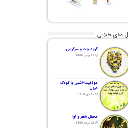
ل های طلایی
گروه چت و سرگرمی
12 بهمن 1400
موفقیت*آشتی با کودک
درون
12 مهر 1400
محفل شعر و آوا
21 مرداد 1400