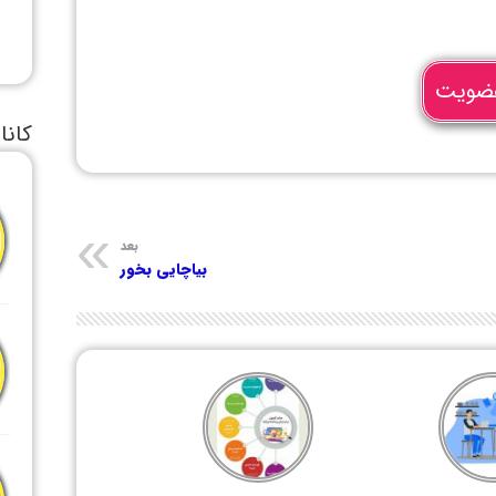
ضویت
کانا
بعد
بیاچایی بخور