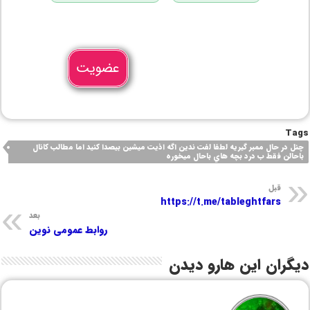
عضویت
Tags
چنل در حال ممبر گيريه لطفا لفت ندين اگه اذيت ميشين بيصدا كنيد اما مطالب كانال
باحالن فقط ب درد بچه هاي باحال ميخوره
قبل
https://t.me/tableghtfars
بعد
روابط عمومی نوین
دیگران این هارو دیدن