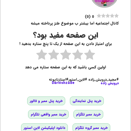
)
0
(
0
کانال اجتماعیه اما بیشتر ب موضوع طنز پرداخته میشه
این صفحه مفید بود؟
برای امتیاز دادن به این صفحه از یک تا پنج ستاره بدهید !
اولین کسی باشید که به این صفحه ستاره می دهد
#مجید_درویش_زاده #لاین_استور#استارتاپونه
درویش زاده
Darvishzade
خرید پنل نمایندگی
خرید پنل ممبر و فالور
خرید ممبر تلگرام
خرید ممبر واقعی تلگرام
خرید ممبر گروه تلگرام
دانلود اپلیکیشن لاین استور