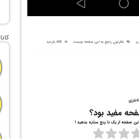
کانا
رم
نظرتون راجع به این صفحه چیست
695 بازدید
انتزی
حه مفید بود؟
 این صفحه از یک تا پنج ستاره بدهید !