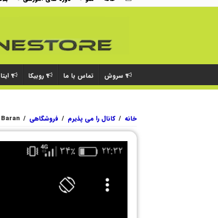
سروش
تماس با ما
روبیکا
ایتا
خانه
/
کانال را می پذیرم
/
فروشگاهی
/
Baran