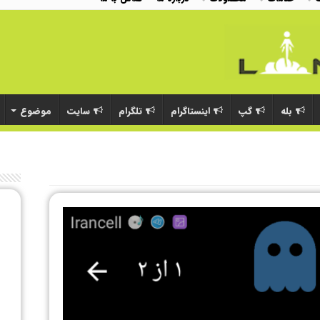
بله
گپ
اینستاگرام
تلگرام
سایت
موضوع