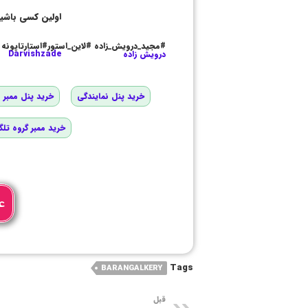
اولین کسی باشی
#مجید_درویش_زاده #لاین_استور#استارتاپونه
درویش زاده
Darvishzade
خرید پنل نمایندگی
خرید پنل ممبر و
خرید ممبر گروه تلگ
ع
Tags
BARANGALKERY
قبل