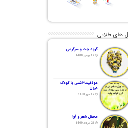
ل های طلایی
گروه چت و سرگرمی
12 بهمن 1400
موفقیت*آشتی با کودک
درون
12 مهر 1400
محفل شعر و آوا
21 مرداد 1400