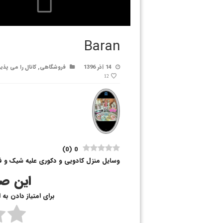
Baran
14 آذر 1396
فروشگاهی
,
کانال را می پذی
12
)
0
(
0
وسایل منزل کادویی و دکوری علیه شیک و ف
این صف
برای امتیاز دادن به