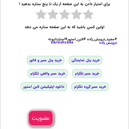
برای امتیاز دادن به این صفحه از یک تا پنج ستاره بدهید !
اولین کسی باشید که به این صفحه ستاره می دهد
#مجید_درویش_زاده #لاین_استور#استارتاپونه
درویش زاده
Darvishzade
خرید پنل نمایندگی
خرید پنل ممبر و فالور
خرید ممبر تلگرام
خرید ممبر واقعی تلگرام
خرید ممبر گروه تلگرام
دانلود اپلیکیشن لاین استور
عضویت