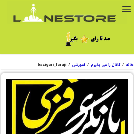
خانه
/
کانال را می پذیرم
/
آموزشی
/
bazigari_faraji