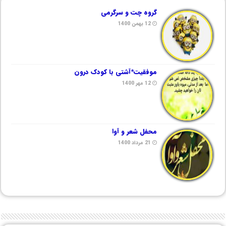
گروه چت و سرگرمی
12 بهمن 1400
موفقیت*آشتی با کودک درون
12 مهر 1400
محفل شعر و آوا
21 مرداد 1400