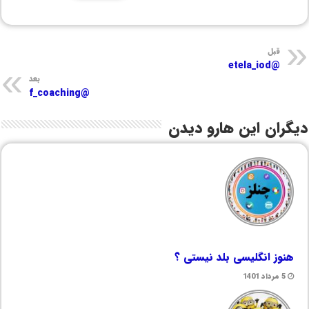
قبل
@etela_iod
بعد
@f_coaching
دیگران این هارو دیدن
هنوز انگلیسی بلد نیستی ؟
5 مرداد 1401