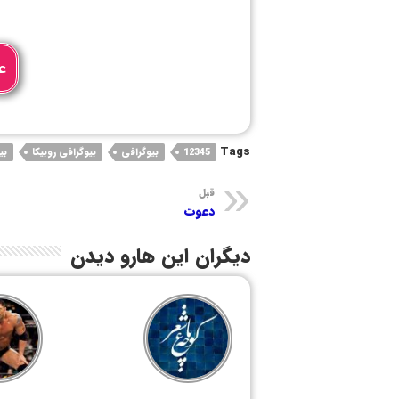
ع
Tags
12345
بیوگرافی
بیوگرافی روبیکا
بی
قبل
دعوت
دیگران این هارو دیدن