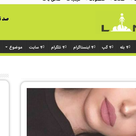
بله
گپ
اینستاگرام
تلگرام
سایت
موضوع