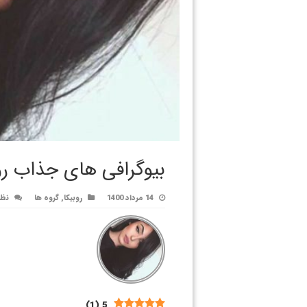
بیوگرافی های جذاب رو
14 مرداد 1400
روبیکا
,
گروه ها
نظر
)
1
(
5