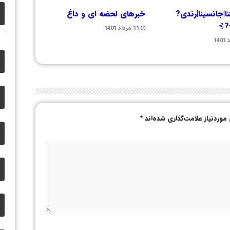
ا|جانسینا|رندی?
خبرهای لحضه ای و داغ
}?⊱
11 مرداد 1401
وردنیاز علامت‌گذاری شده‌اند
*