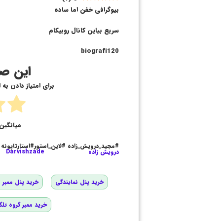
بیوگرافی خفن اما ساده
سریع بیاین کانال روبیکام
biografi120
این صف
برای امتیاز دادن به
میانگین 
#مجید_درویش_زاده #لاین_استور#استارتاپونه
درویش زاده
Darvishzade
خرید پنل نمایندگی
خرید پنل ممبر و
خرید ممبر گروه تلگ