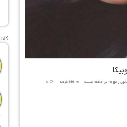
کانا
بیکا
تون راجع به این صفحه چیست
456 بازدید
20