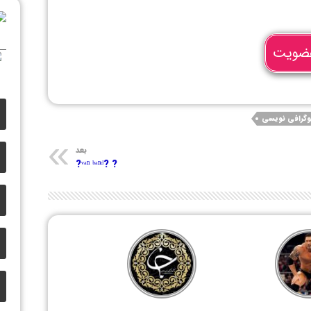
ضویت
وگرافی نویسی
بعد
? ?ᵛᵃⁿ ᵇᵃⁿᵈ?