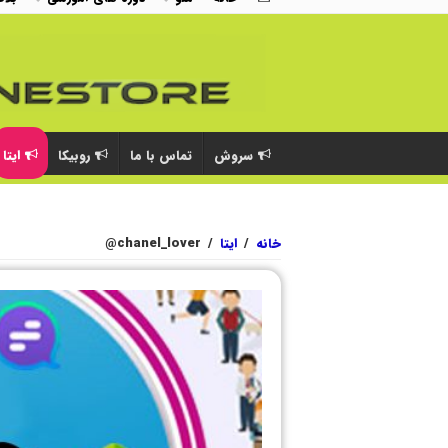
سروش
تماس با ما
روبیکا
ایتا
خانه
/
ایتا
/
chanel_lover@