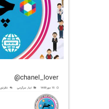
chanel_lover@
15 مهر 1400
ایتا
,
سرگرمی
نظرتون