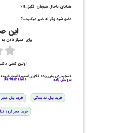
هدایای باحال هیجان انگیز…!!?
عضو شید وگر نه ضرر میکنید…?
این صف
برای امتیاز دادن به
اولین کسی باشی
#مجید_درویش_زاده #لاین_استور#استارتاپونه
درویش زاده
Darvishzade
خرید پنل نمایندگی
خرید پنل ممبر و
خرید ممبر گروه تلگ