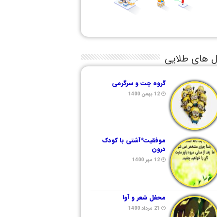
ل های طلایی
گروه چت و سرگرمی
12 بهمن 1400
موفقیت*آشتی با کودک
درون
12 مهر 1400
محفل شعر و آوا
21 مرداد 1400