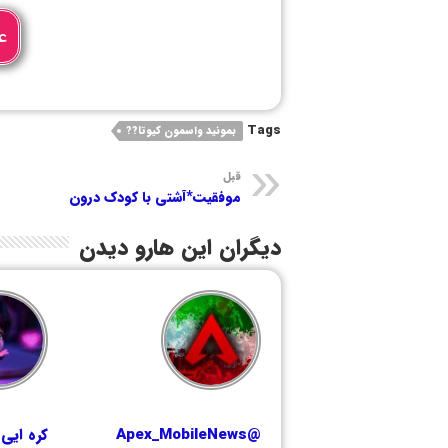
ع
Tags
بمونید واسمون کیوتا??
قبل
موفقیت*آشتی با کودک درون
دیگران این هارو دیدن
@Apex_MobileNews
کره ایی