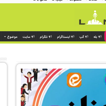
بله
گپ
اینستاگرام
تلگرام
سایت
موضوع