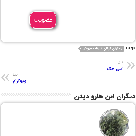
عضویت
Tags
زعفران،گرگان،قاینات،فروش
قبل
اسی هک
بعد
ویوگرام
دیگران این هارو دیدن