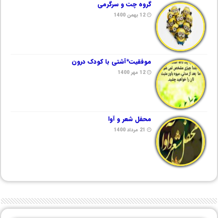
گروه چت و سرگرمی
12 بهمن 1400
موفقیت*آشتی با کودک درون
12 مهر 1400
محفل شعر و آوا
21 مرداد 1400