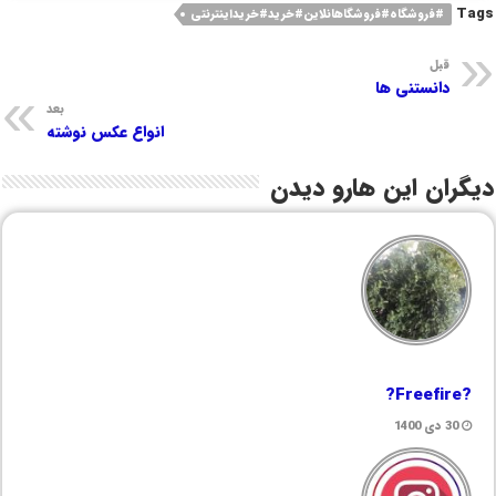
Tags
#فروشگاه#فروشگاهانلاین#خرید#خریداینترنتی
قبل
دانستنی ها
بعد
انواع عکس نوشته
دیگران این هارو دیدن
?Freefire?
30 دی 1400