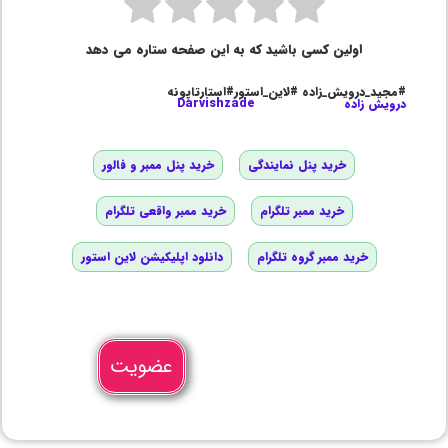
اولین کسی باشید که به این صفحه ستاره می دهد
#مجید_درویش_زاده #لاین_استور#استارتاپونه
درویش زاده
Darvishzade
خرید پنل نمایندگی
خرید پنل ممبر و فالور
خرید ممبر تلگرام
خرید ممبر واقعی تلگرام
خرید ممبر گروه تلگرام
دانلود اپلیکیشن لاین استور
عضویت