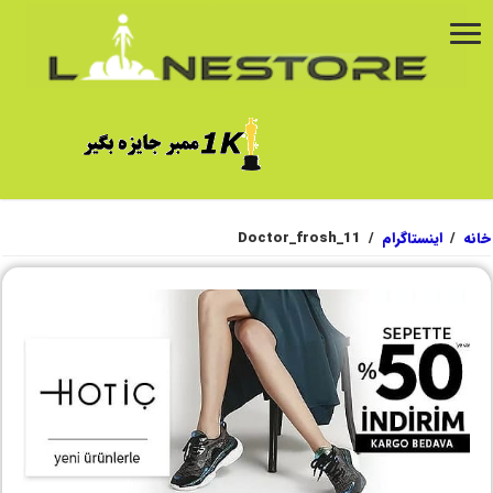
خانه
/
اینستاگرام
/
Doctor_frosh_11