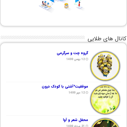
کانال های طلایی
گروه چت و سرگرمی
12 بهمن 1400
موفقیت*آشتی با کودک درون
12 مهر 1400
محفل شعر و آوا
21 مرداد 1400