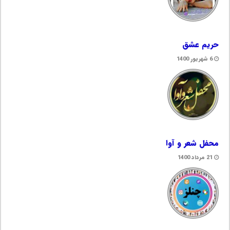
حریم عشق
6 شهریور 1400
محفل شعر و آوا
21 مرداد 1400