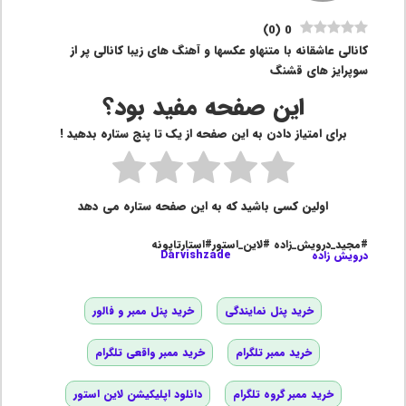
)
0
(
0
کانالی عاشقانه با متنهاو عکسها و آهنگ های زیبا کانالی پر از
سوپرایز های قشنگ
این صفحه مفید بود؟
برای امتیاز دادن به این صفحه از یک تا پنج ستاره بدهید !
اولین کسی باشید که به این صفحه ستاره می دهد
#مجید_درویش_زاده #لاین_استور#استارتاپونه
درویش زاده
Darvishzade
خرید پنل نمایندگی
خرید پنل ممبر و فالور
خرید ممبر تلگرام
خرید ممبر واقعی تلگرام
خرید ممبر گروه تلگرام
دانلود اپلیکیشن لاین استور