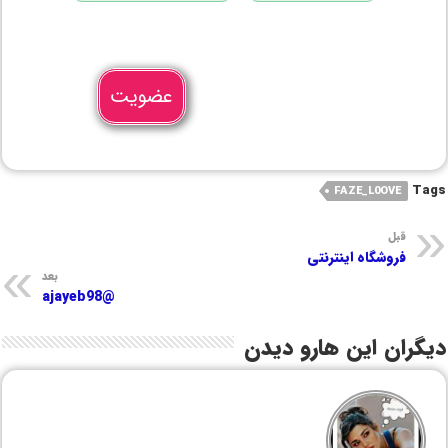
عضویت
Tags
FAZE_L0OVE
قبل
فروشگاه اینترنتی
بعد
@ajayeb98
دیگران این هارو دیدن