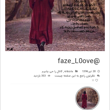
@faze_L0ove
28 تیر 1396
عاشقانه
,
کانال را می پذیرم
نظرتون راجع به این صفحه چیست
353 بازدید
11