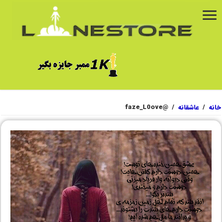
خانه
/
عاشقانه
/
@faze_L0ove