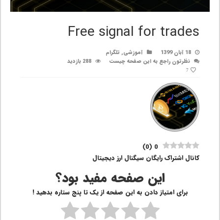
Free signal for trades
18 آبان 1399
آموزشی
,
تلگرام
نظرتون راجع به این صفحه چیست
288 بازدید
7
)
0
(
0
کانال اشتراک رایگان سیگنال ارز دیجیتال
این صفحه مفید بود؟
برای امتیاز دادن به این صفحه از یک تا پنج ستاره بدهید !