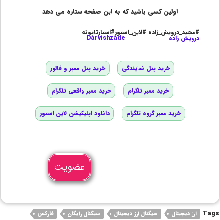
اولین کسی باشید که به این صفحه ستاره می دهد
#مجید_درویش_زاده #لاین_استور#استارتاپونه
درویش زاده
Darvishzade
خرید پنل نمایندگی
خرید پنل ممبر و فالور
خرید ممبر تلگرام
خرید ممبر واقعی تلگرام
خرید ممبر گروه تلگرام
دانلود اپلیکیشن لاین استور
عضویت
Tags
ارز دیجیتال
سیگنال ارز دیجیتال
سیگنال رایگان
فارکس