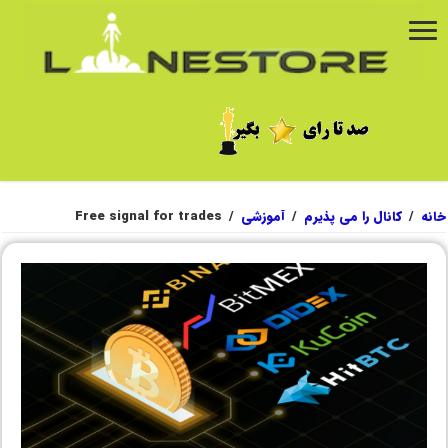
خانه
/
کانال را می پذیرم
/
آموزشی
/
Free signal for trades