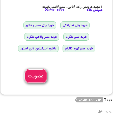
#مجید_درویش_زاده #لاین_استور#استارتاپونه
درویش زاده
Darvishzade
خرید پنل نمایندگی
خرید پنل ممبر و فالور
خرید ممبر تلگرام
خرید ممبر واقعی تلگرام
خرید ممبر گروه تلگرام
دانلود اپلیکیشن لاین استور
عضویت
Tags
GALRY_FARIDEH
قبل