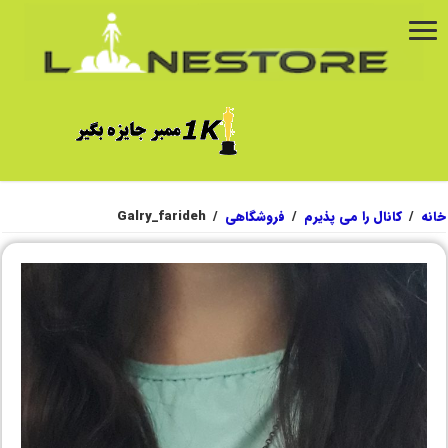
خانه
/
کانال را می پذیرم
/
فروشگاهی
/
Galry_farideh