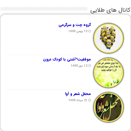
کانال های طلایی
گروه چت و سرگرمی
12 بهمن 1400
موفقیت*آشتی با کودک درون
12 مهر 1400
محفل شعر و آوا
21 مرداد 1400