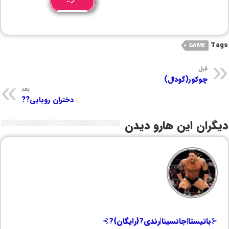
Tags
GAME
قبل
چوکور(گودال)
بعد
دختران رویایی??
دیگران این هارو دیدن
⊰باتیستا|جانسینا|رندی?{رایگان}?⊱