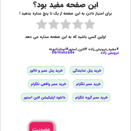
این صفحه مفید بود؟
برای امتیاز دادن به این صفحه از یک تا پنج ستاره بدهید !
اولین کسی باشید که به این صفحه ستاره می دهد
#مجید_درویش_زاده #لاین_استور#استارتاپونه
درویش زاده
Darvishzade
خرید پنل نمایندگی
خرید پنل ممبر و فالور
خرید ممبر تلگرام
خرید ممبر واقعی تلگرام
خرید ممبر گروه تلگرام
دانلود اپلیکیشن لاین استور
عضویت