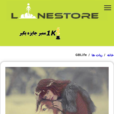
خانه
/
ربات ها
/
GBLife