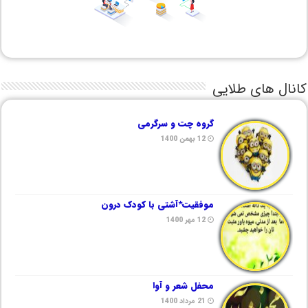
کانال های طلایی
گروه چت و سرگرمی
12 بهمن 1400
موفقیت*آشتی با کودک درون
12 مهر 1400
محفل شعر و آوا
21 مرداد 1400