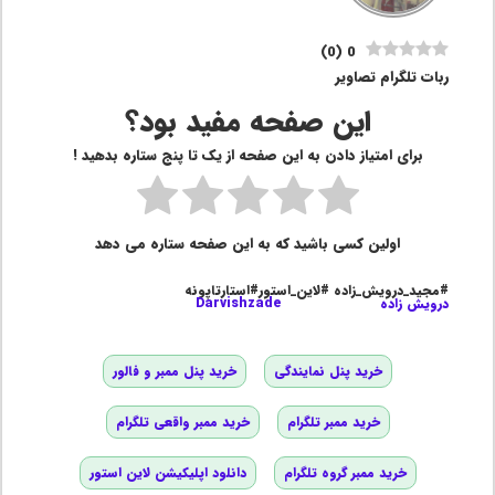
)
0
(
0
ربات تلگرام تصاویر
این صفحه مفید بود؟
برای امتیاز دادن به این صفحه از یک تا پنج ستاره بدهید !
اولین کسی باشید که به این صفحه ستاره می دهد
#مجید_درویش_زاده #لاین_استور#استارتاپونه
درویش زاده
Darvishzade
خرید پنل نمایندگی
خرید پنل ممبر و فالور
خرید ممبر تلگرام
خرید ممبر واقعی تلگرام
خرید ممبر گروه تلگرام
دانلود اپلیکیشن لاین استور