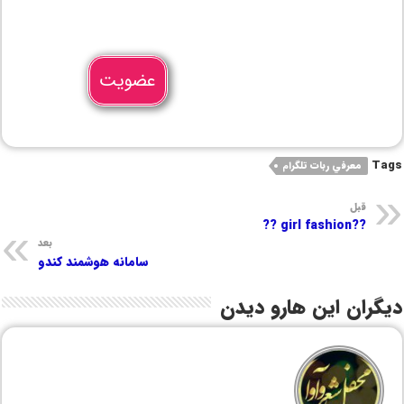
عضویت
Tags
معرفي ربات تلگرام
قبل
??girl fashion ??
بعد
سامانه هوشمند کندو
دیگران این هارو دیدن