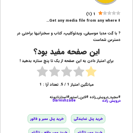
)
1
(
1
⬇️ Get any media file from any where…
? با گِت مدیا موسیقی، ویدئوکلیپ، کتاب و سخنرانیها براحتی در
دسترس شماست
این صفحه مفید بود؟
برای امتیاز دادن به این صفحه از یک تا پنج ستاره بدهید !
میانگین امتیاز
1
/ 5. تعداد آرا :
1
#مجید_درویش_زاده #لاین_استور#استارتاپونه
درویش زاده
Darvishzade
خرید پنل نمایندگی
خرید پنل ممبر و فالور
خرید ممبر تلگرام
خرید ممبر واقعی تلگرام