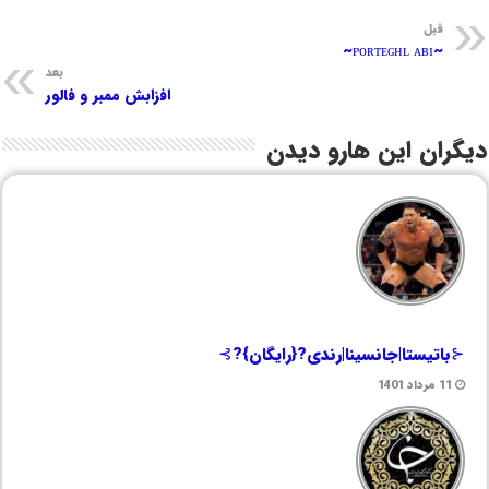
قبل
~ᴩᴏʀᴛᴇɢʜʟ ᴀʙɪ~
بعد
افزابش ممبر و فالور
دیگران این هارو دیدن
⊰باتیستا|جانسینا|رندی?{رایگان}?⊱
11 مرداد 1401