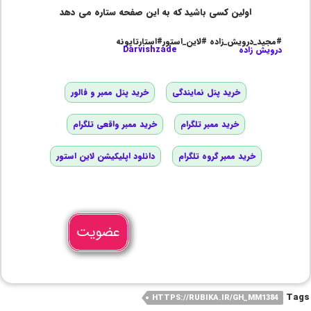
اولین کسی باشید که به این صفحه ستاره می دهد
#مجید_درویش_زاده #لاین_استور#استارتاپونه
درویش زاده
Darvishzade
خرید پنل نمایندگی
خرید پنل ممبر و فالور
خرید ممبر تلگرام
خرید ممبر واقعی تلگرام
خرید ممبر گروه تلگرام
دانلود اپلیکیشن لاین استور
عضویت
Tags
HTTPS://RUBIKA.IR/GH_MM1384