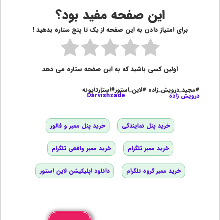
این صفحه مفید بود؟
برای امتیاز دادن به این صفحه از یک تا پنج ستاره بدهید !
اولین کسی باشید که به این صفحه ستاره می دهد
#مجید_درویش_زاده #لاین_استور#استارتاپونه
درویش زاده
Darvishzade
خرید پنل نمایندگی
خرید پنل ممبر و فالور
خرید ممبر تلگرام
خرید ممبر واقعی تلگرام
خرید ممبر گروه تلگرام
دانلود اپلیکیشن لاین استور