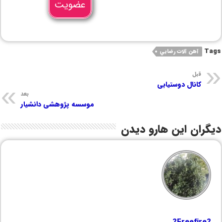
عضویت
Tags
آهن آلات رضايي
قبل
کانال دوستیابی
بعد
موسسه پژوهشی دانشیار
دیگران این هارو دیدن
?Freefire?