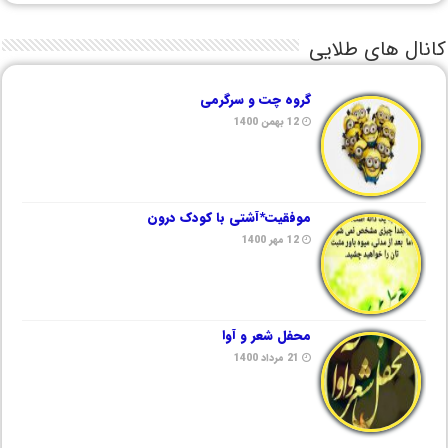
کانال های طلایی
گروه چت و سرگرمی
12 بهمن 1400
موفقیت*آشتی با کودک درون
12 مهر 1400
محفل شعر و آوا
21 مرداد 1400