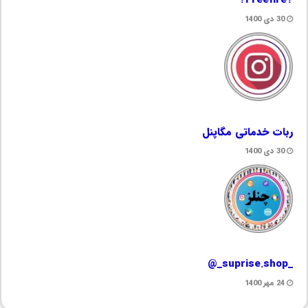
30 دی 1400
ربات خدماتی مگاپنل
30 دی 1400
_suprise.shop_@
24 مهر 1400