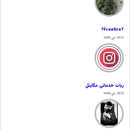
?Freefire?
30 دی 1400
ربات خدماتی مگاپنل
30 دی 1400