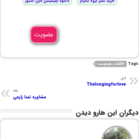
خرید ممبر گروه تلگرام
دانلود اپلیکیشن لاین استور
عضویت
Tags
#گلکده_علیدوست
قبل
Thelongingforlove
بعد
مشاوره تمنا زارعی
دیگران این هارو دیدن