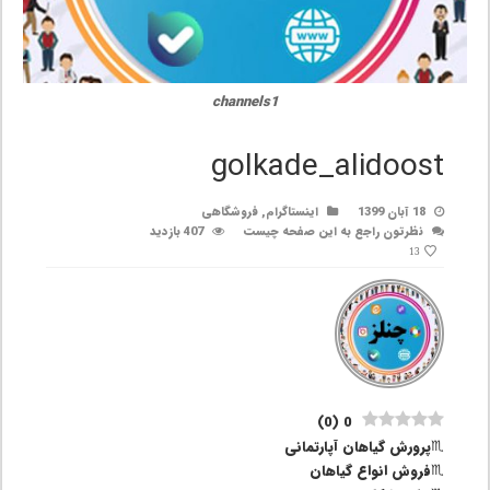
channels1
golkade_alidoost
18 آبان 1399
اینستاگرام
,
فروشگاهی
نظرتون راجع به این صفحه چیست
407 بازدید
13
)
0
(
0
♏️پرورش گیاهان آپارتمانی
♏فروش انواع گیاهان