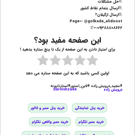
♏حل مشکلات
♏️ارسال بتمام نقاط کشور
♏ارسال ازگیلان?
Page➻ @golkade_alidoost
۰۹۳۸۸۸۰۸۶۶۲➻✆
این صفحه مفید بود؟
برای امتیاز دادن به این صفحه از یک تا پنج ستاره بدهید !
اولین کسی باشید که به این صفحه ستاره می دهد
#مجید_درویش_زاده #لاین_استور#استارتاپونه
درویش زاده
Darvishzade
خرید پنل نمایندگی
خرید پنل ممبر و فالور
خرید ممبر تلگرام
خرید ممبر واقعی تلگرام