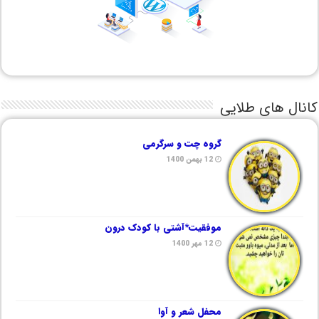
کانال های طلایی
گروه چت و سرگرمی
12 بهمن 1400
موفقیت*آشتی با کودک درون
12 مهر 1400
محفل شعر و آوا