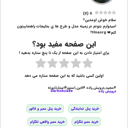
)
0
(
0
سلام خوش اومدین?
امیدوارم بتونم در زمینه مدل و طرح ها ی بدلیجات راهنماییتون
کنم❤️ Hnaorg?
این صفحه مفید بود؟
برای امتیاز دادن به این صفحه از یک تا پنج ستاره بدهید !
اولین کسی باشید که به این صفحه ستاره می دهد
#مجید_درویش_زاده #لاین_استور#استارتاپونه
درویش زاده
Darvishzade
خرید پنل نمایندگی
خرید پنل ممبر و فالور
خرید ممبر تلگرام
خرید ممبر واقعی تلگرام