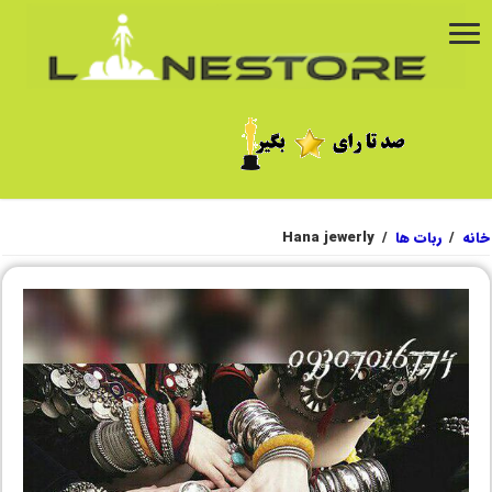
خانه
/
ربات ها
/
Hana jewerly