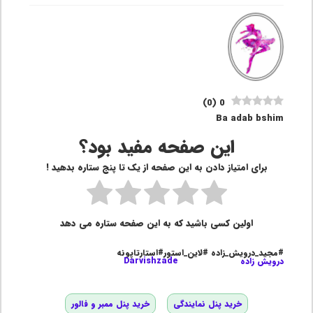
)
0
(
0
Ba adab bshim
این صفحه مفید بود؟
برای امتیاز دادن به این صفحه از یک تا پنج ستاره بدهید !
اولین کسی باشید که به این صفحه ستاره می دهد
#مجید_درویش_زاده #لاین_استور#استارتاپونه
درویش زاده
Darvishzade
خرید پنل نمایندگی
خرید پنل ممبر و فالور