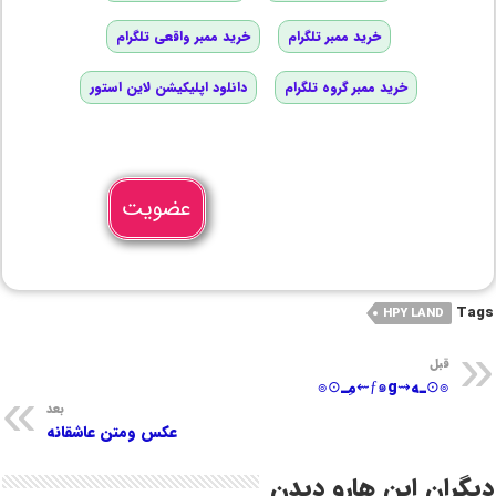
خرید ممبر تلگرام
خرید ممبر واقعی تلگرام
خرید ممبر گروه تلگرام
دانلود اپلیکیشن لاین استور
عضویت
Tags
HPY LAND
قبل
๏⊙ـه⇝ƒ๑g⇜مِـ⊙๏
بعد
عکس ومتن عاشقانه
دیگران این هارو دیدن