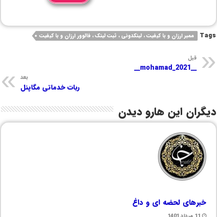
Tags
ممبر ارزان و با کیفیت ، لینکدونی ، ثبت لینک ، فالوور ارزان و با کیفیت
قبل
__mohamad_2021__
بعد
ربات خدماتی مگاپنل
دیگران این هارو دیدن
خبرهای لحضه ای و داغ
11 مرداد 1401