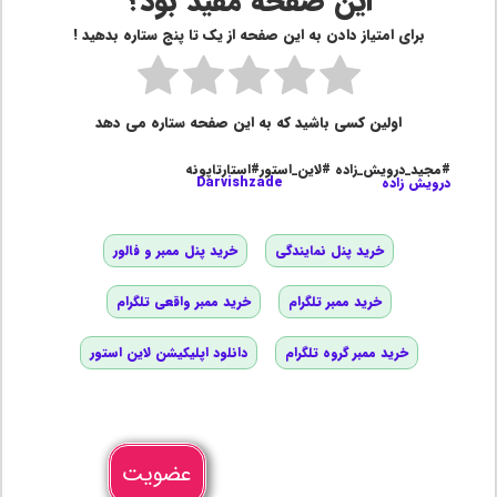
این صفحه مفید بود؟
برای امتیاز دادن به این صفحه از یک تا پنج ستاره بدهید !
اولین کسی باشید که به این صفحه ستاره می دهد
#مجید_درویش_زاده #لاین_استور#استارتاپونه
درویش زاده
Darvishzade
خرید پنل نمایندگی
خرید پنل ممبر و فالور
خرید ممبر تلگرام
خرید ممبر واقعی تلگرام
خرید ممبر گروه تلگرام
دانلود اپلیکیشن لاین استور
عضویت