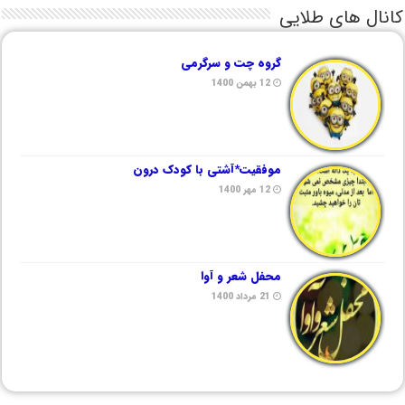
کانال های طلایی
گروه چت و سرگرمی
12 بهمن 1400
موفقیت*آشتی با کودک درون
12 مهر 1400
محفل شعر و آوا
21 مرداد 1400