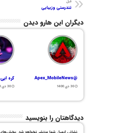
قبل
تندرستی وزیبایی
دیگران این هارو دیدن
@Apex_MobileNews
کره ایی
30 دی 1400
30 دی 1400
دیدگاهتان را بنویسید
نشانی ایمیل شما منتشر نخواهد شد.
بخش‌های م