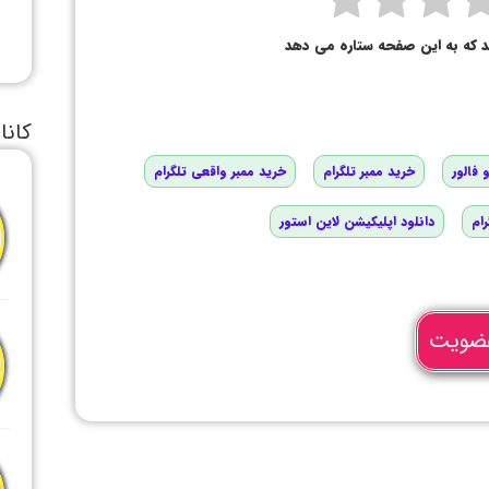
د که به این صفحه ستاره می دهد
کانا
 فالور
خرید ممبر تلگرام
خرید ممبر واقعی تلگرام
رام
دانلود اپلیکیشن لاین استور
ضویت