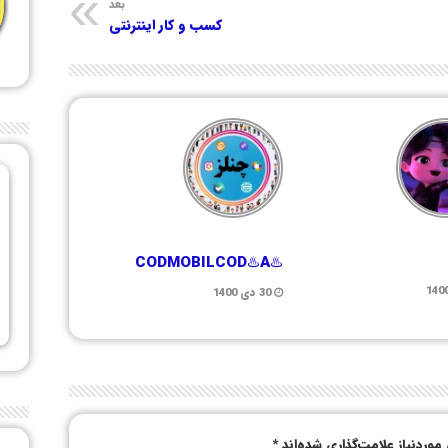
بعد
کسب و کار اینترنتی
♨️CODMOBILCOD♨️A
30 دی 1400
وردنیاز علامت‌گذاری شده‌اند
*