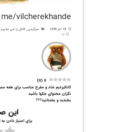
m.me/vilcherekhande
18 آذر 1396
سرگرمی
,
کانال را می پذیرم
12
)
0
(
0
کانالیزدیم شاد و مفرح مناسب برای همه سنین
نگران محتوای جکها باشید.
بخندید و بخندانید???
این صف
برای امتیاز دادن به