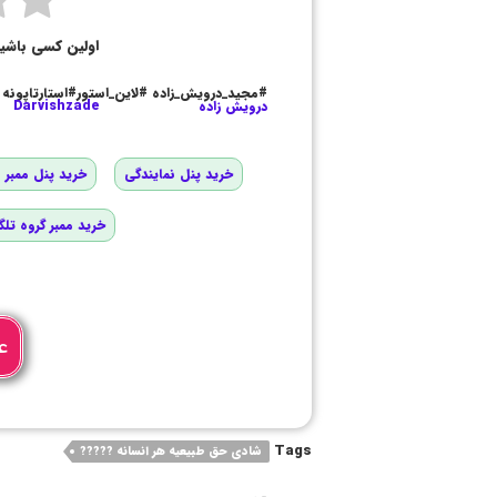
اولین کسی باشی
#مجید_درویش_زاده #لاین_استور#استارتاپونه
درویش زاده
Darvishzade
خرید پنل نمایندگی
خرید پنل ممبر و
خرید ممبر گروه تلگ
ع
Tags
شادی حق طبیعیه هر انسانه ?????