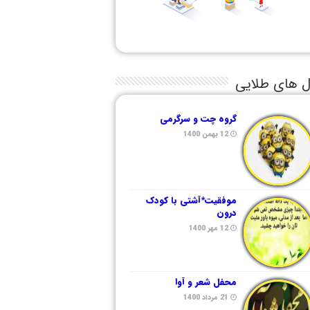
ل های طلایی
گروه چت و سرگرمی
12 بهمن 1400
موفقیت*آشتی با کودک
درون
12 مهر 1400
محفل شعر و آوا
21 مرداد 1400