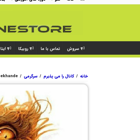
سروش
تماس با ما
روبیکا
ایتا
خانه
/
کانال را می پذیرم
/
سرگرمی
/
erekhande