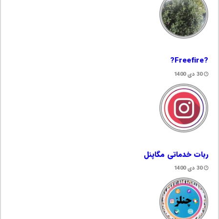
?Freefire?
30 دی 1400
ربات خدماتی مگاپنل
30 دی 1400