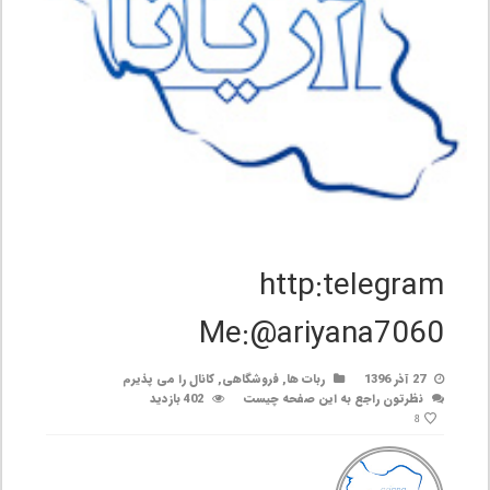
http:telegram
Me:@ariyana7060
27 آذر 1396
ربات ها
,
فروشگاهی
,
کانال را می پذیرم
نظرتون راجع به این صفحه چیست
402 بازدید
8