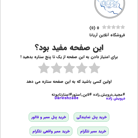
)
0
(
0
فروشگاه آنلاین آریانا
این صفحه مفید بود؟
برای امتیاز دادن به این صفحه از یک تا پنج ستاره بدهید !
اولین کسی باشید که به این صفحه ستاره می دهد
#مجید_درویش_زاده #لاین_استور#استارتاپونه
درویش زاده
Darvishzade
خرید پنل نمایندگی
خرید پنل ممبر و فالور
خرید ممبر تلگرام
خرید ممبر واقعی تلگرام