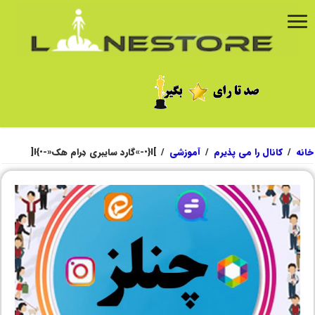
خانه
/
کانال را می پذیرم
/
آموزشی
/
]I{•-»گارد سایبری دِرام هک«-•}I[