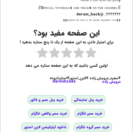
?ʷᵉˡᶜᵒᵐᵉ ᵗᵒ ᶜʸᵇᵉʳ ᵈᵉʳᴬᵐ ʰᴬᶜᵏ ᵍᵘᴬʳᵈ
???????: @deram_hack
این صفحه مفید بود؟
برای امتیاز دادن به این صفحه از یک تا پنج ستاره بدهید !
اولین کسی باشید که به این صفحه ستاره می دهد
#مجید_درویش_زاده #لاین_استور#استارتاپونه
درویش زاده
Darvishzade
خرید پنل نمایندگی
خرید پنل ممبر و فالور
خرید ممبر تلگرام
خرید ممبر واقعی تلگرام
خرید ممبر گروه تلگرام
دانلود اپلیکیشن لاین استور