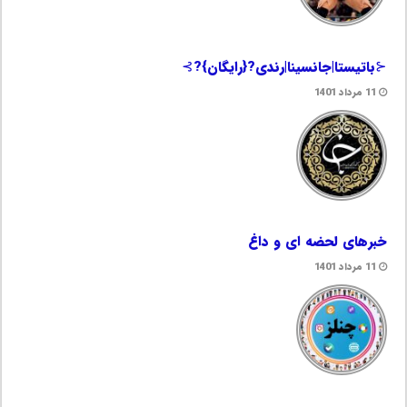
⊰باتیستا|جانسینا|رندی?{رایگان}?⊱
11 مرداد 1401
خبرهای لحضه ای و داغ
11 مرداد 1401