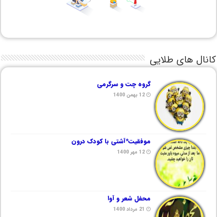
کانال های طلایی
گروه چت و سرگرمی
12 بهمن 1400
موفقیت*آشتی با کودک درون
12 مهر 1400
محفل شعر و آوا
21 مرداد 1400