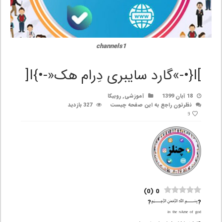
channels1
]I{•-»گارد سایبری دِرام هک«-•}I[
18 آبان 1399
آموزشی
,
روبیکا
نظرتون راجع به این صفحه چیست
327 بازدید
9
)
0
(
0
?﷽?
ᶤᶰ ᵗʰᵉ ᶰᴬᵐᵉ ᵒᶠ ᵍᵒᵈ