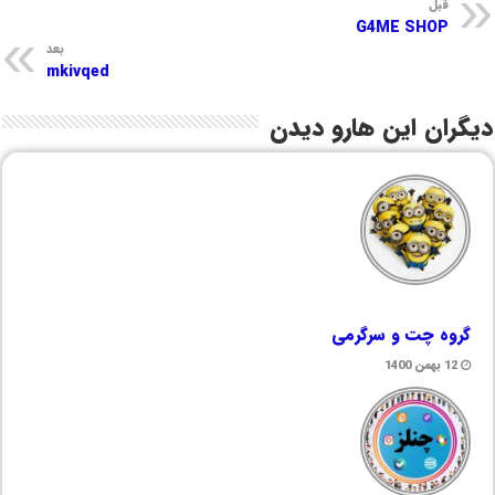
قبل
G4ME SHOP
بعد
mkivqed
دیگران این هارو دیدن
گروه چت و سرگرمی
12 بهمن 1400