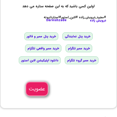
اولین کسی باشید که به این صفحه ستاره می دهد
#مجید_درویش_زاده #لاین_استور#استارتاپونه
درویش زاده
Darvishzade
خرید پنل نمایندگی
خرید پنل ممبر و فالور
خرید ممبر تلگرام
خرید ممبر واقعی تلگرام
خرید ممبر گروه تلگرام
دانلود اپلیکیشن لاین استور
عضویت