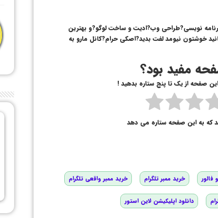
برنامه نویسی?طراحی وب?ادیت و ساخت لوگو?و بهترین
️حدود ۲روز در کانال بمانید خوشتون نیومد لفت بدید?اصکی حرام?کانل مارو به
حه مفید بود؟
 این صفحه از یک تا پنج ستاره بدهید !
د که به این صفحه ستاره می دهد
 فالور
خرید ممبر تلگرام
خرید ممبر واقعی تلگرام
رام
دانلود اپلیکیشن لاین استور