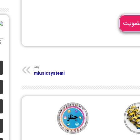
ضویت
بعد
miusicsystemi