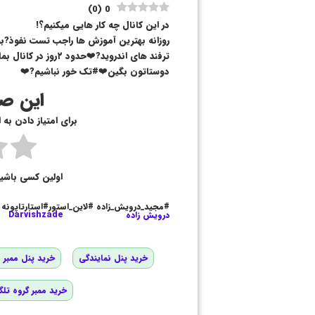
)
0
(
0
در این کانال چه کار هایی میکنیم؟!
روزانه بهترین آموزش ها راجب تست نفوذ?
ترفند های اندروید?❤
دوستاتون بگین❤️#تک خور نباشیم?❤️
این صف
برای امتیاز دادن به
اولین کسی باشی
#مجید_درویش_زاده #لاین_استور#استارتاپونه
درویش زاده
Darvishzade
خرید پنل نمایندگی
خرید پنل ممبر و
خرید ممبر گروه تلگ