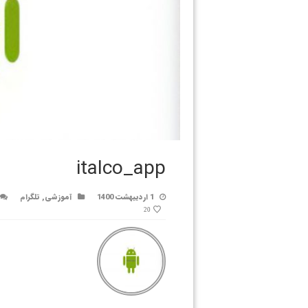
italco_app
1 اردیبهشت 1400
آموزشی
,
تلگرام
20