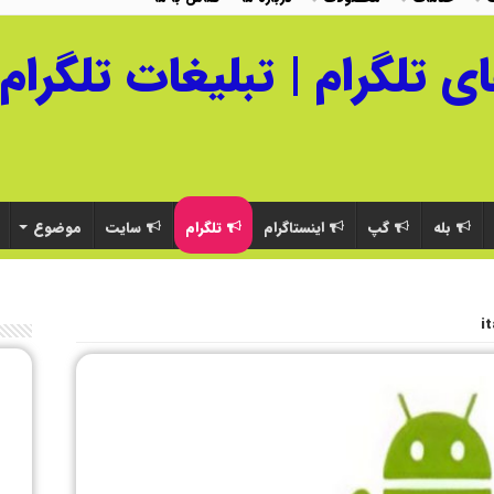
بله
گپ
اینستاگرام
تلگرام
سایت
موضوع
i