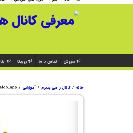
سروش
تماس با ما
روبیکا
ایتا
خانه
/
کانال را می پذیرم
/
آموزشی
/
talco_app