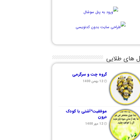
ل های طلایی
گروه چت و سرگرمی
12 بهمن 1400
موفقیت*آشتی با کودک
درون
12 مهر 1400