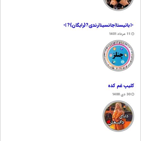
⊰باتیستا|جانسینا|رندی?{رایگان}?⊱
11 مرداد 1401
کلیپ غم کده
30 دی 1400