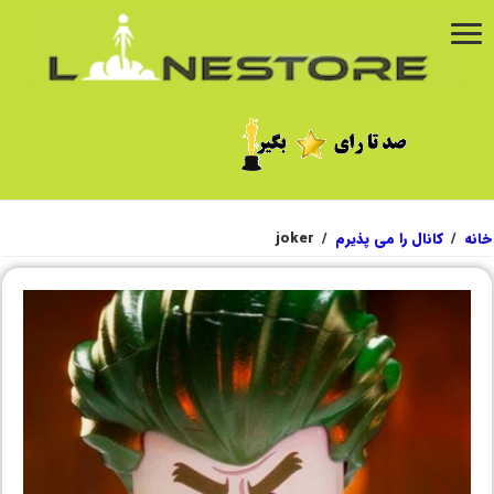
خانه
/
کانال را می پذیرم
/
joker