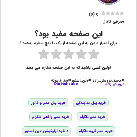
)
0
(
0
معرفی کانال
این صفحه مفید بود؟
برای امتیاز دادن به این صفحه از یک تا پنج ستاره بدهید !
اولین کسی باشید که به این صفحه ستاره می دهد
#مجید_درویش_زاده #لاین_استور#استارتاپونه
درویش زاده
Darvishzade
خرید پنل نمایندگی
خرید پنل ممبر و فالور
خرید ممبر تلگرام
خرید ممبر واقعی تلگرام
خرید ممبر گروه تلگرام
دانلود اپلیکیشن لاین استور