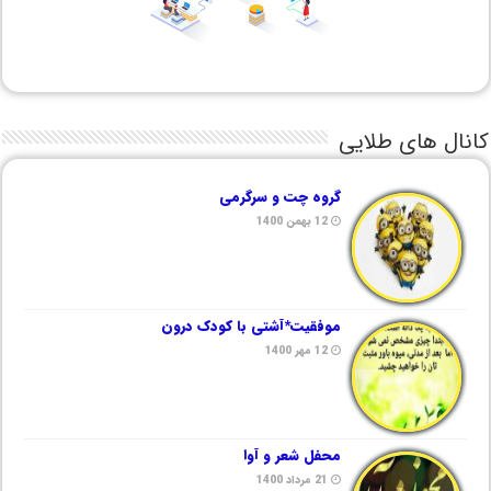
کانال های طلایی
گروه چت و سرگرمی
12 بهمن 1400
موفقیت*آشتی با کودک درون
12 مهر 1400
محفل شعر و آوا
21 مرداد 1400