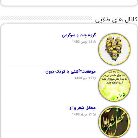
کانال های طلایی
گروه چت و سرگرمی
12 بهمن 1400
موفقیت*آشتی با کودک درون
12 مهر 1400
محفل شعر و آوا
21 مرداد 1400