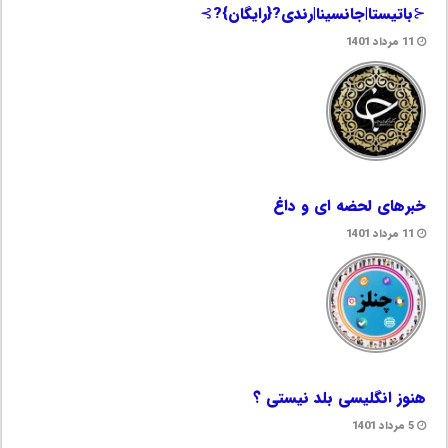
⊰باتیستا|جانسینا|رندی?{رایگان}?⊱
11 مرداد 1401
خبرهای لحضه ای و داغ
11 مرداد 1401
هنوز انگلیسی بلد نیستی ؟
5 مرداد 1401