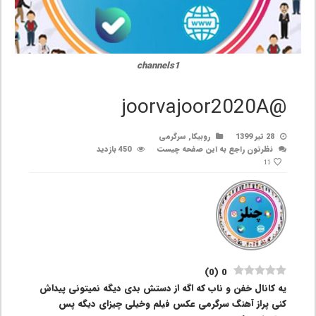
channels1
@joorvajoor2020A
28 تیر 1399
روبیکا
,
سرگرمی
نظرتون راجع به این صفحه چیست
450 بازدید
11
)
0
(
0
یه کانال خفن و ناب که اگه از دستش بدی دیگه نمیتونی پیداش
کنی پراز آهنگ سرگرمی عکس فیلم وخیلی چیزای دیگه پس