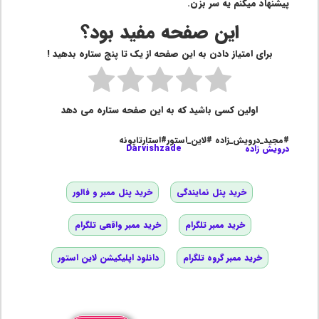
پیشنهاد میکنم یه سر بزن.
این صفحه مفید بود؟
برای امتیاز دادن به این صفحه از یک تا پنج ستاره بدهید !
اولین کسی باشید که به این صفحه ستاره می دهد
#مجید_درویش_زاده #لاین_استور#استارتاپونه
درویش زاده
Darvishzade
خرید پنل نمایندگی
خرید پنل ممبر و فالور
خرید ممبر تلگرام
خرید ممبر واقعی تلگرام
خرید ممبر گروه تلگرام
دانلود اپلیکیشن لاین استور