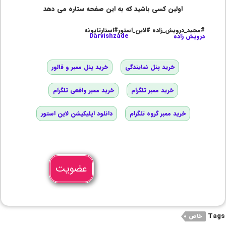
اولین کسی باشید که به این صفحه ستاره می دهد
#مجید_درویش_زاده #لاین_استور#استارتاپونه
درویش زاده
Darvishzade
خرید پنل نمایندگی
خرید پنل ممبر و فالور
خرید ممبر تلگرام
خرید ممبر واقعی تلگرام
خرید ممبر گروه تلگرام
دانلود اپلیکیشن لاین استور
عضویت
Tags
خاص