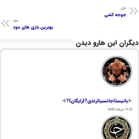
قبل
جوجه کشی
بعد
بهترین بازی های مود
دیگران این هارو دیدن
⊰باتیستا|جانسینا|رندی?{رایگان}?⊱
11 مرداد 1401