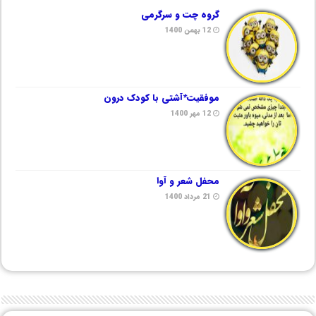
گروه چت و سرگرمی
12 بهمن 1400
موفقیت*آشتی با کودک درون
12 مهر 1400
محفل شعر و آوا
21 مرداد 1400