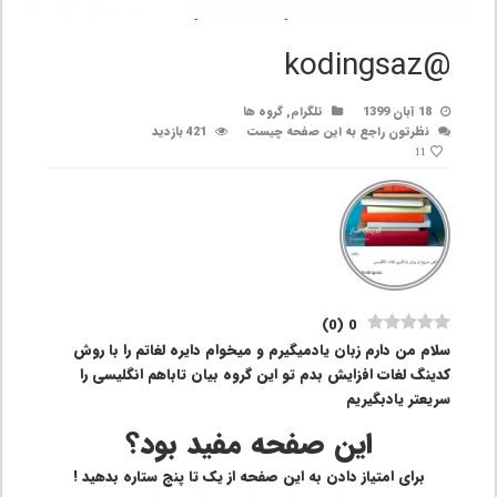
@kodingsaz
18 آبان 1399
تلگرام
,
گروه ها
نظرتون راجع به این صفحه چیست
421 بازدید
11
)
0
(
0
سلام من دارم زبان یادمیگیرم و میخوام دایره لغاتم را با روش
کدینگ لغات افزایش بدم تو این گروه بیان تاباهم انگلیسی را
سریعتر یادبگیریم
این صفحه مفید بود؟
برای امتیاز دادن به این صفحه از یک تا پنج ستاره بدهید !