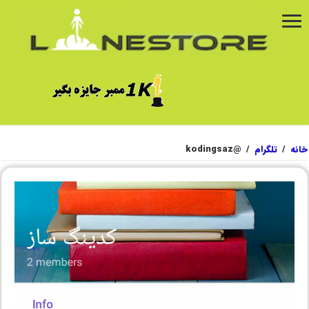
خانه
/
تلگرام
/
@kodingsaz