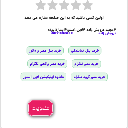
اولین کسی باشید که به این صفحه ستاره می دهد
#مجید_درویش_زاده #لاین_استور#استارتاپونه
درویش زاده
Darvishzade
خرید پنل نمایندگی
خرید پنل ممبر و فالور
خرید ممبر تلگرام
خرید ممبر واقعی تلگرام
خرید ممبر گروه تلگرام
دانلود اپلیکیشن لاین استور
عضویت