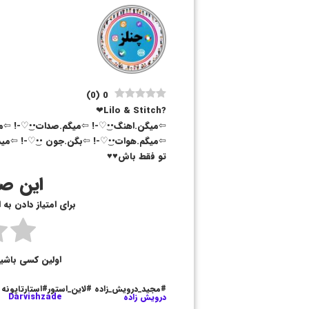
)
0
(
0
?Lilo & Stitch❤
⇦میگن.اهنگ••͜♡-! ⇦میگم.صدات••͜♡-! ⇦م
⇦میگم.هوات••͜♡-! ⇦بگن.جون ••͜♡-! ⇦میدم
تو فقط باش♥️♥️
این صف
برای امتیاز دادن به
اولین کسی باشی
#مجید_درویش_زاده #لاین_استور#استارتاپونه
درویش زاده
Darvishzade