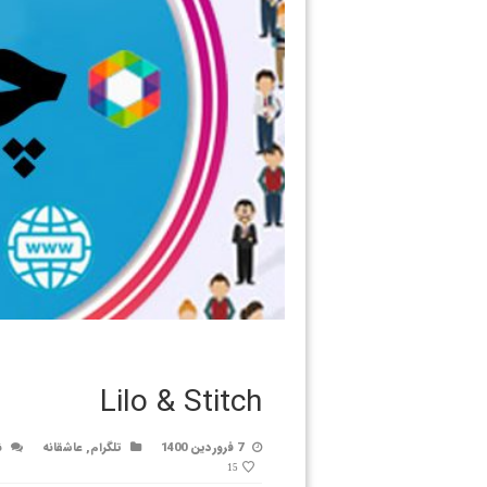
Lilo & Stitch
7 فروردین 1400
تلگرام
,
عاشقانه
ن
15