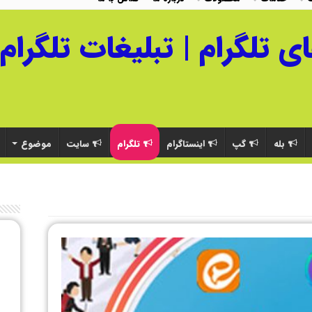
بله
گپ
اینستاگرام
تلگرام
سایت
موضوع