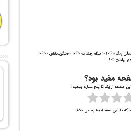
یگن.رنگ••͜♡-! ⇦میگم.چشات••͜♡-! ⇦میگن.بغض ••͜♡-!
.برات••͜♡-!
حه مفید بود؟
 این صفحه از یک تا پنج ستاره بدهید !
د که به این صفحه ستاره می دهد