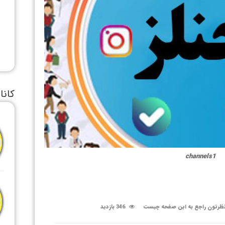
کانا
channels1
ظرتون راجع به این صفحه چیست
346 بازدید