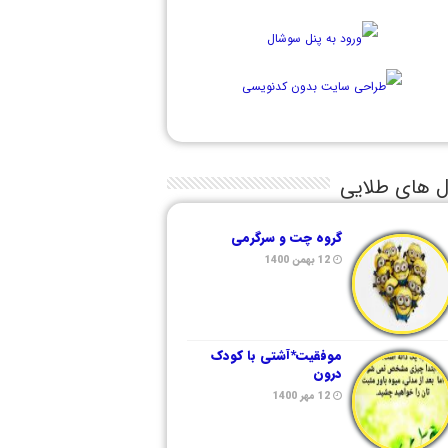
ل های طلایی
گروه چت و سرگرمی
12 بهمن 1400
موفقیت*آشتی با کودک
درون
12 مهر 1400