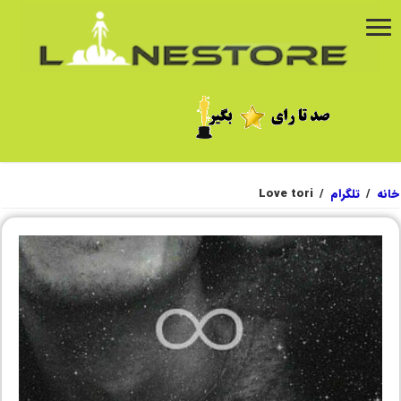
خانه
/
تلگرام
/
Love tori