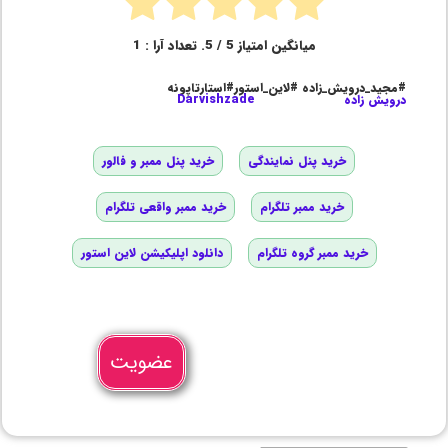
میانگین امتیاز
5
/ 5. تعداد آرا :
1
#مجید_درویش_زاده #لاین_استور#استارتاپونه
درویش زاده
Darvishzade
خرید پنل نمایندگی
خرید پنل ممبر و فالور
خرید ممبر تلگرام
خرید ممبر واقعی تلگرام
خرید ممبر گروه تلگرام
دانلود اپلیکیشن لاین استور
عضویت