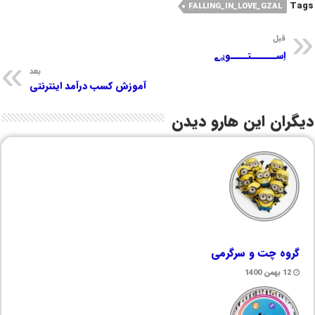
Tags
FALLING_IN_LOVE_GZAL
قبل
اِســــــتــــوࢪے
بعد
آموزش کسب درآمد اینترنتی
دیگران این هارو دیدن
گروه چت و سرگرمی
12 بهمن 1400