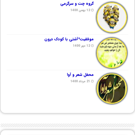
گروه چت و سرگرمی
12 بهمن 1400
موفقیت*آشتی با کودک درون
12 مهر 1400
محفل شعر و آوا
21 مرداد 1400