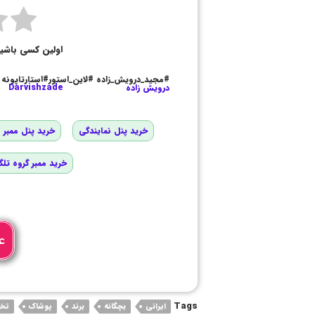
اولین کسی باشی
#مجید_درویش_زاده #لاین_استور#استارتاپونه
درویش زاده
Darvishzade
خرید پنل نمایندگی
خرید پنل ممبر و
خرید ممبر گروه تلگ
ع
Tags
ایرانی
بچگانه
برند
پوشاک
تخ