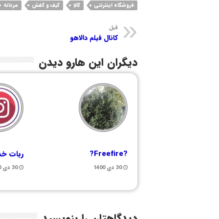
فروشگاه اینترنتی
کالا
کیف و کفش
مردانه
قبل
کانال فیلم دالاهو
دیگران این هارو دیدن
?Freefire?
ربات خد
30 دی 1400
30 دی 1400
دیدگاهتان را بنویسید