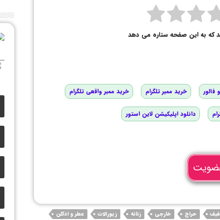
د که به این صفحه ستاره می دهد
 فالور
خرید ممبر تلگرام
خرید ممبر واقعی تلگرام
رام
دانلود اپلیکیشن لاین استور
ضویت
فیف
حراج
خارجی
زنانه
زیورالات
عطر و ادکلن