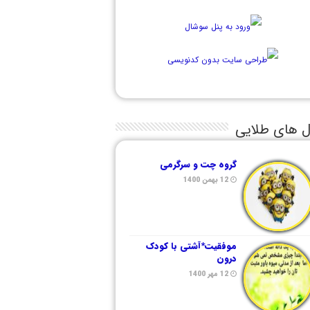
ل های طلایی
گروه چت و سرگرمی
12 بهمن 1400
موفقیت*آشتی با کودک
درون
12 مهر 1400