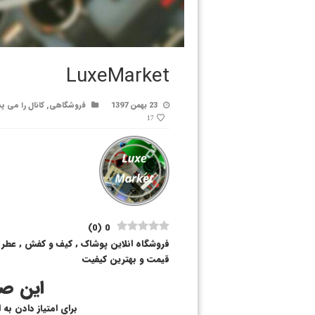
LuxeMarket
23 بهمن 1397
فروشگاهی
,
کانال را می پ
17
)
0
(
0
فروشگاه انلاین پوشاک , کیف و کفش , عطر و
قیمت و بهترین کیفیت
این صف
برای امتیاز دادن به