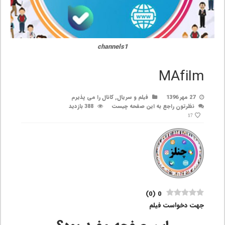
channels1
MAfilm
27 مهر 1396
فیلم و سریال
,
کانال را می پذیرم
نظرتون راجع به این صفحه چیست
388 بازدید
17
)
0
(
0
جهت دخواست فیلم