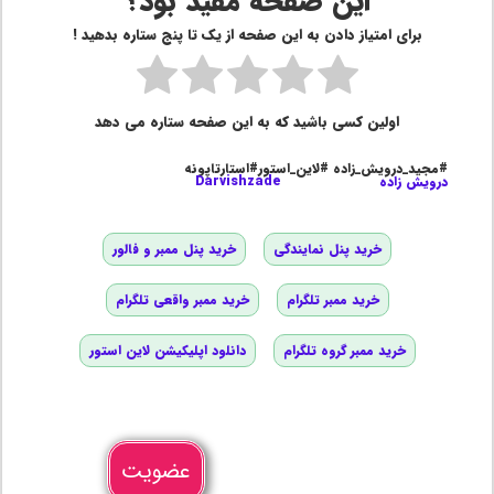
این صفحه مفید بود؟
برای امتیاز دادن به این صفحه از یک تا پنج ستاره بدهید !
اولین کسی باشید که به این صفحه ستاره می دهد
#مجید_درویش_زاده #لاین_استور#استارتاپونه
درویش زاده
Darvishzade
خرید پنل نمایندگی
خرید پنل ممبر و فالور
خرید ممبر تلگرام
خرید ممبر واقعی تلگرام
خرید ممبر گروه تلگرام
دانلود اپلیکیشن لاین استور
عضویت