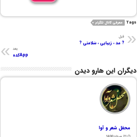
Tags
معرفی کانال تلگرام
قبل
? مد ، زیبایی ، سَلامتی ?
بعد
Appکده
دیگران این هارو دیدن
محفل شعر و آوا
21 مرداد 1400