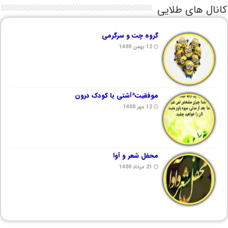
کانال های طلایی
گروه چت و سرگرمی
12 بهمن 1400
موفقیت*آشتی با کودک درون
12 مهر 1400
محفل شعر و آوا
21 مرداد 1400