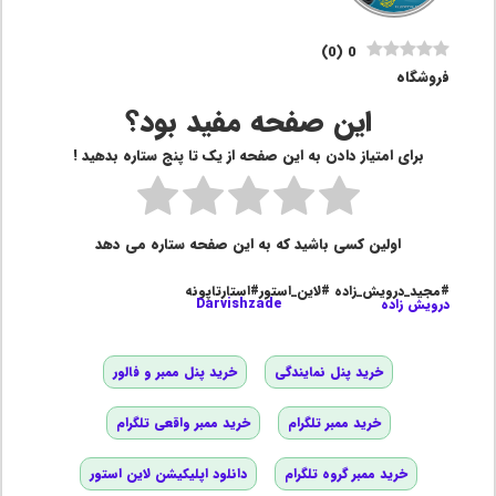
)
0
(
0
فروشگاه
این صفحه مفید بود؟
برای امتیاز دادن به این صفحه از یک تا پنج ستاره بدهید !
اولین کسی باشید که به این صفحه ستاره می دهد
#مجید_درویش_زاده #لاین_استور#استارتاپونه
درویش زاده
Darvishzade
خرید پنل نمایندگی
خرید پنل ممبر و فالور
خرید ممبر تلگرام
خرید ممبر واقعی تلگرام
خرید ممبر گروه تلگرام
دانلود اپلیکیشن لاین استور