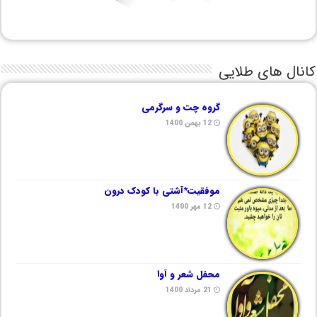
کانال های طلایی
گروه چت و سرگرمی
12 بهمن 1400
موفقیت*آشتی با کودک درون
12 مهر 1400
محفل شعر و آوا
21 مرداد 1400