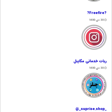
?Freefire?
30 دی 1400
ربات خدماتی مگاپنل
30 دی 1400
_suprise.shop_@