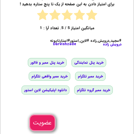
برای امتیاز دادن به این صفحه از یک تا پنج ستاره بدهید !
میانگین امتیاز
5
/ 5. تعداد آرا :
1
#مجید_درویش_زاده #لاین_استور#استارتاپونه
درویش زاده
Darvishzade
خرید پنل نمایندگی
خرید پنل ممبر و فالور
خرید ممبر تلگرام
خرید ممبر واقعی تلگرام
خرید ممبر گروه تلگرام
دانلود اپلیکیشن لاین استور
عضویت