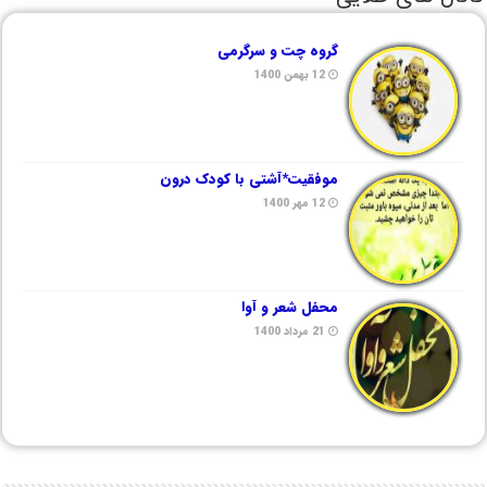
گروه چت و سرگرمی
12 بهمن 1400
موفقیت*آشتی با کودک درون
12 مهر 1400
محفل شعر و آوا
21 مرداد 1400