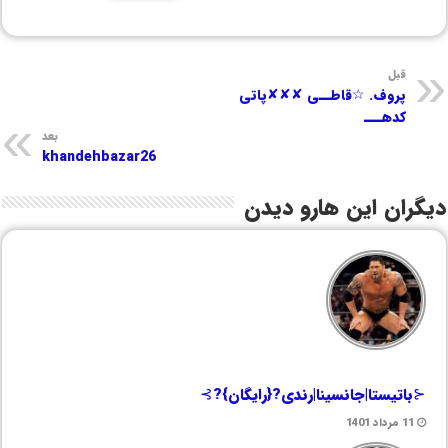
قبل
پروف. ☆قاطــی ✘✘✘پاتی
کدهـــ
بعد
khandehbazar26
دیگران این هارو دیدن
⊰باتیستا|جانسینا|رندی?{رایگان}?⊱
11 مرداد 1401