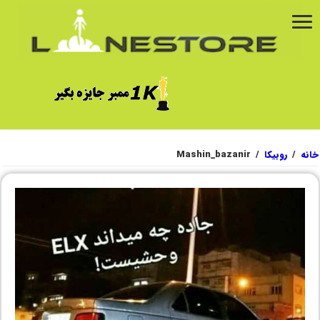
خانه
/
روبیکا
/
Mashin_bazanir