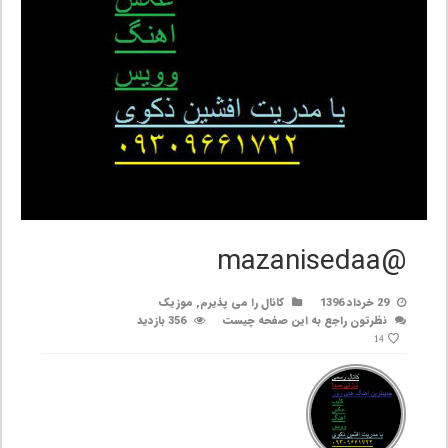
@mazanisedaa
29 خرداد 1396
کانال را می پذیرم
,
موزیک
نظرتون راجع به این صفحه چیست
356 بازدید
14