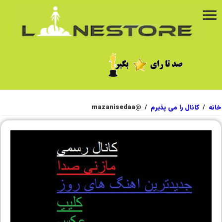
خانه
/
کانال را می پذیرم
/
@mazanisedaa