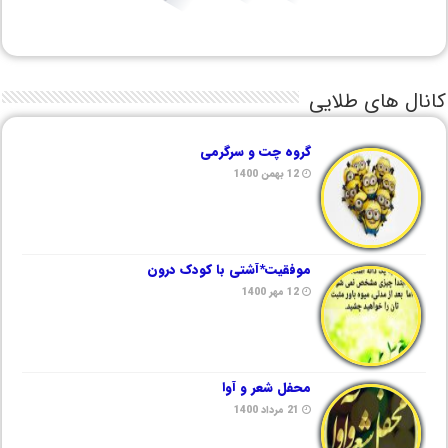
کانال های طلایی
گروه چت و سرگرمی
12 بهمن 1400
موفقیت*آشتی با کودک درون
12 مهر 1400
محفل شعر و آوا
21 مرداد 1400