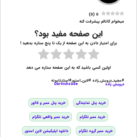
)
0
(
0
میخوام کانالم پیشرفت کنه
این صفحه مفید بود؟
برای امتیاز دادن به این صفحه از یک تا پنج ستاره بدهید !
اولین کسی باشید که به این صفحه ستاره می دهد
#مجید_درویش_زاده #لاین_استور#استارتاپونه
درویش زاده
Darvishzade
خرید پنل نمایندگی
خرید پنل ممبر و فالور
خرید ممبر تلگرام
خرید ممبر واقعی تلگرام
خرید ممبر گروه تلگرام
دانلود اپلیکیشن لاین استور