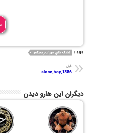
ع
Tags
اهنگ های مهراب ریمیکس
قبل
alone.boy.1386
دیگران این هارو دیدن