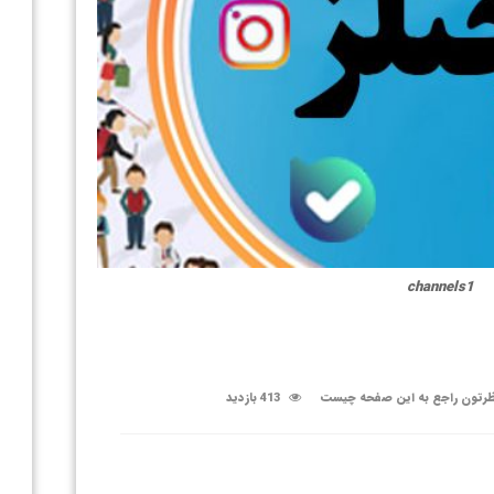
channels1
رتون راجع به این صفحه چیست
413 بازدید