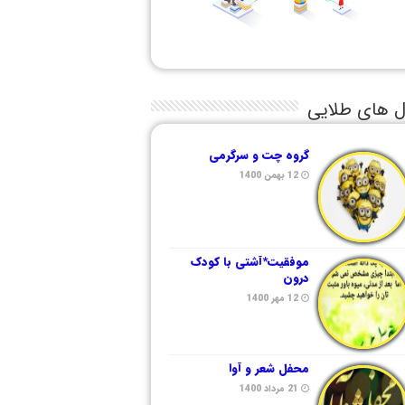
ل های طلایی
گروه چت و سرگرمی
12 بهمن 1400
موفقیت*آشتی با کودک
درون
12 مهر 1400
محفل شعر و آوا
21 مرداد 1400