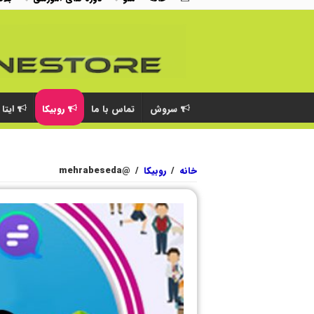
سروش
تماس با ما
روبیکا
ایتا
خانه
/
روبیکا
/
@mehrabeseda