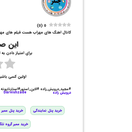
)
0
(
0
کانال اهنگ های مهراب هست فیلم های مهرا
این صف
برای امتیاز دادن به
اولین کسی باشی
#مجید_درویش_زاده #لاین_استور#استارتاپونه
درویش زاده
Darvishzade
خرید پنل نمایندگی
خرید پنل ممبر و
خرید ممبر گروه تلگ