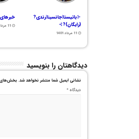
⊰باتیستا|جانسینا|رندی?
خبرهای 
{رایگان}?⊱
11 مرداد 1401
11 مرداد 1401
دیدگاهتان را بنویسید
نشانی ایمیل شما منتشر نخواهد شد.
بخش‌های م
دیدگاه
*