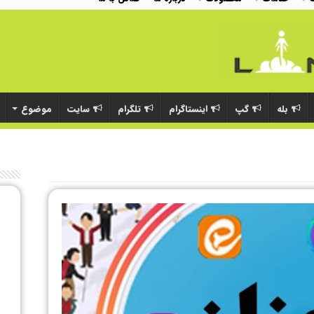
بله
گپ
اینستاگرام
تلگرام
سایت
موضوع