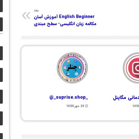
بعد
English Beginner آموزش آسان
مکالمه زبان انگلیسی- سطح مبتدی
ماتی مگاپنل
_suprise.shop_@
24 مهر 1400