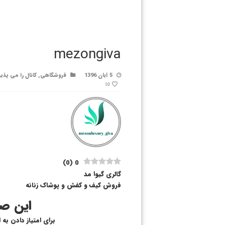
mezongiva
5 آبان 1396
فروشگاهی
,
کانال را می پذی
10
)
0
(
0
گالری گیوا مد
فروش کیف و کفش و پوشاک زنانه
این صف
برای امتیاز دادن به