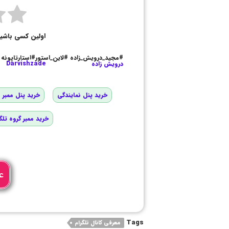
اولین کسی باشی
#مجید_درویش_زاده #لاین_استور#استارتاپونه
درویش زاده
Darvishzade
خرید پنل نمایندگی
خرید پنل ممبر و
خرید ممبر گروه تلگ
ع
Tags
معرفی کانال تلگرام