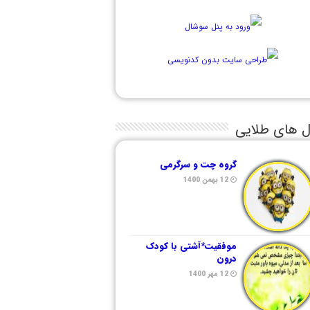
ل های طلایی
گروه چت و سرگرمی
12 بهمن 1400
موفقیت*آشتی با کودک
درون
12 مهر 1400