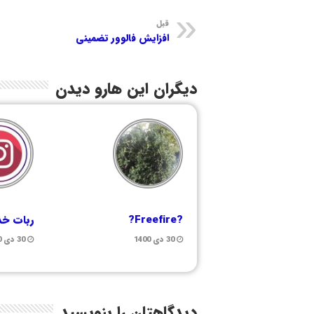
قبل
افزایش فالوور تضمینی
دیگران این هارو دیدن
?Freefire?
ربات خد
30 دی 1400
30 دی 1400
دیدگاهتان را بنویسید