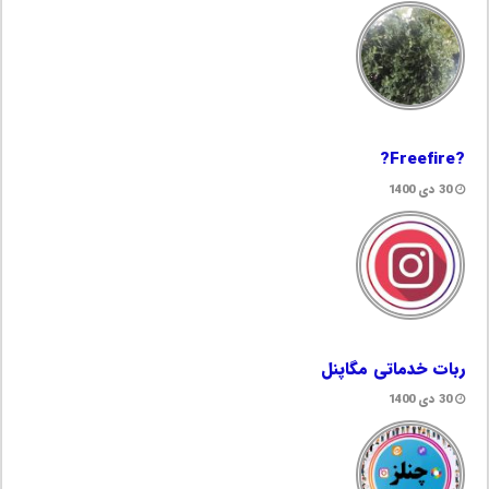
?Freefire?
30 دی 1400
ربات خدماتی مگاپنل
30 دی 1400