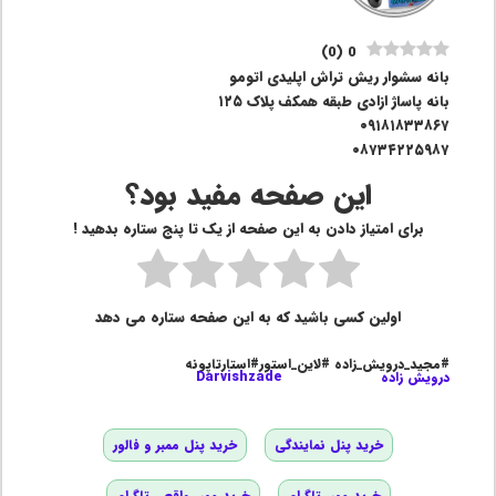
)
0
(
0
بانه سشوار ریش تراش اپلیدی اتومو
بانه پاساژ ازادی طبقه همکف پلاک ١٢۵
٠٩١٨١٨٣٣٨۶٧
٠٨٧٣۴٢٢۵٩٨٧
این صفحه مفید بود؟
برای امتیاز دادن به این صفحه از یک تا پنج ستاره بدهید !
اولین کسی باشید که به این صفحه ستاره می دهد
#مجید_درویش_زاده #لاین_استور#استارتاپونه
درویش زاده
Darvishzade
خرید پنل نمایندگی
خرید پنل ممبر و فالور
خرید ممبر تلگرام
خرید ممبر واقعی تلگرام