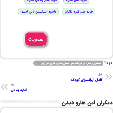
خرید ممبر گروه تلگرام
دانلود اپلیکیشن لاین استور
عضویت
Tags
سشوار،ريش تراش،اتومو،اپليدي،برس هاي حرارتي....
قبل
کانال ارزانسرای کودک
بعد
آمارد پلاس
دیگران این هارو دیدن