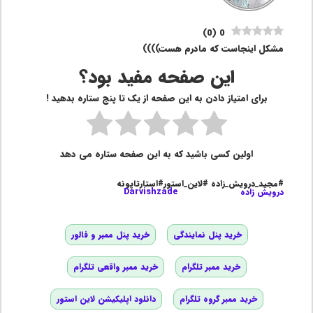
)
0
(
0
مشکل اینجاست که مادرم هست))))
این صفحه مفید بود؟
برای امتیاز دادن به این صفحه از یک تا پنج ستاره بدهید !
اولین کسی باشید که به این صفحه ستاره می دهد
#مجید_درویش_زاده #لاین_استور#استارتاپونه
درویش زاده
Darvishzade
خرید پنل نمایندگی
خرید پنل ممبر و فالور
خرید ممبر تلگرام
خرید ممبر واقعی تلگرام
خرید ممبر گروه تلگرام
دانلود اپلیکیشن لاین استور