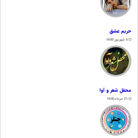
حریم عشق
6 شهریور 1400
محفل شعر و آوا
21 مرداد 1400