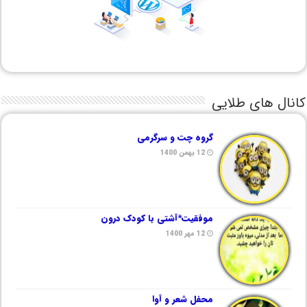
کانال های طلایی
گروه چت و سرگرمی
12 بهمن 1400
موفقیت*آشتی با کودک درون
12 مهر 1400
محفل شعر و آوا