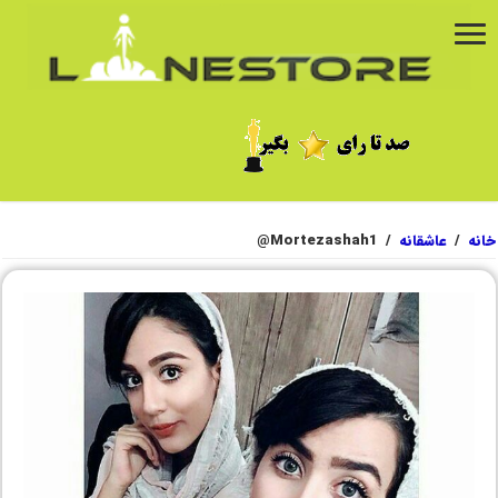
خانه
/
عاشقانه
/
Mortezashah1@