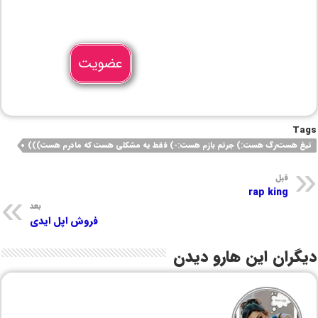
عضویت
Tags
تیغ هست؛رگ هست:) جرتم بازم هست:-) فقط یه مشکلی هست که مادرم هست)))
قبل
rap king
بعد
فروش اپل ایدی
دیگران این هارو دیدن