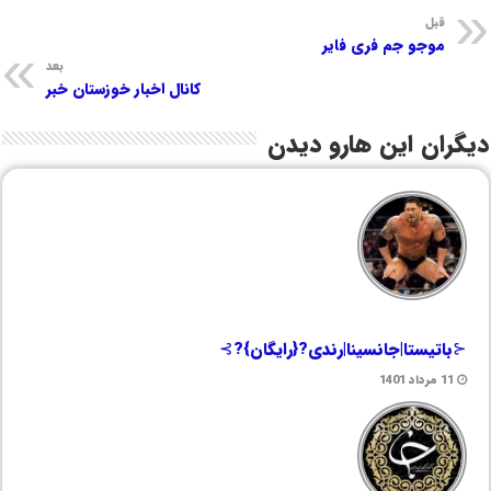
قبل
موجو جم فری فایر
بعد
کانال اخبار خوزستان خبر
دیگران این هارو دیدن
⊰باتیستا|جانسینا|رندی?{رایگان}?⊱
11 مرداد 1401