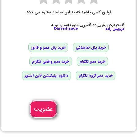
اولین کسی باشید که به این صفحه ستاره می دهد
#مجید_درویش_زاده #لاین_استور#استارتاپونه
درویش زاده
Darvishzade
خرید پنل نمایندگی
خرید پنل ممبر و فالور
خرید ممبر تلگرام
خرید ممبر واقعی تلگرام
خرید ممبر گروه تلگرام
دانلود اپلیکیشن لاین استور
عضویت