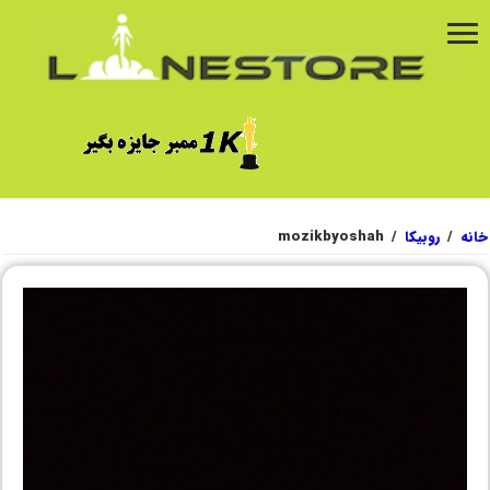
خانه
/
روبیکا
/
mozikbyoshah