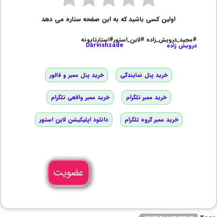
اولین کسی باشید که به این صفحه ستاره می دهد
#مجید_درویش_زاده #لاین_استور#استارتاپونه
درویش زاده
Darvishzade
خرید پنل نمایندگی
خرید پنل ممبر و فالور
خرید ممبر تلگرام
خرید ممبر واقعی تلگرام
خرید ممبر گروه تلگرام
دانلود اپلیکیشن لاین استور
عضویت