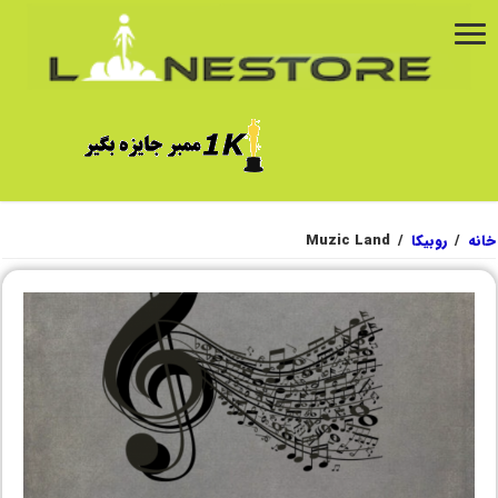
خانه
/
روبیکا
/
Muzic Land