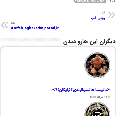
Tags
@MUZICLAND2021
قبل
روبی گپ
بعد
Atefeh-aghakarim.portal.ir
دیگران این هارو دیدن
⊰باتیستا|جانسینا|رندی?{رایگان}?⊱
11 مرداد 1401