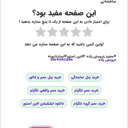
ساختمانی
این صفحه مفید بود؟
برای امتیاز دادن به این صفحه از یک تا پنج ستاره بدهید !
اولین کسی باشید که به این صفحه ستاره می دهد
#مجید_درویش_زاده #لاین_استور#استارتاپونه
درویش زاده
Darvishzade
خرید پنل نمایندگی
خرید پنل ممبر و فالور
خرید ممبر تلگرام
خرید ممبر واقعی تلگرام
خرید ممبر گروه تلگرام
دانلود اپلیکیشن لاین استور