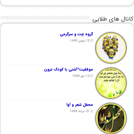
کانال های طلایی
گروه چت و سرگرمی
12 بهمن 1400
موفقیت*آشتی با کودک درون
12 مهر 1400
محفل شعر و آوا
21 مرداد 1400