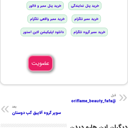
خرید پنل نمایندگی
خرید پنل ممبر و فالور
خرید ممبر تلگرام
خرید ممبر واقعی تلگرام
خرید ممبر گروه تلگرام
دانلود اپلیکیشن لاین استور
عضویت
قبل
@oriflame_beauty_fafa
بعد
سوپر گروه آلاپیق گپ دوستان
دیگران این هارو دیدن