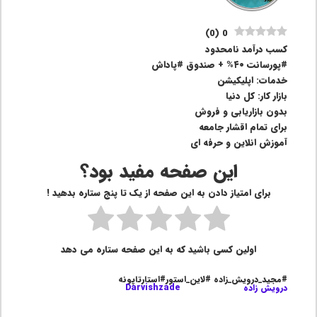
)
0
(
0
کسب درآمد نامحدود
#پورسانت ۴۰% + صندوق #پاداش
خدمات: اپلیکیشن
بازار کار: کل دنیا
بدون بازاریابی و فروش
برای تمام اقشار جامعه
آموزش انلاین و حرفه ای
این صفحه مفید بود؟
برای امتیاز دادن به این صفحه از یک تا پنج ستاره بدهید !
اولین کسی باشید که به این صفحه ستاره می دهد
#مجید_درویش_زاده #لاین_استور#استارتاپونه
درویش زاده
Darvishzade