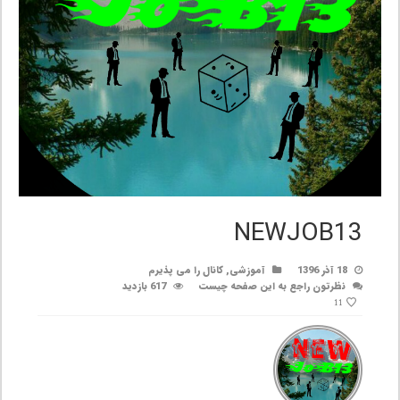
NEWJOB13
18 آذر 1396
آموزشی
,
کانال را می پذیرم
نظرتون راجع به این صفحه چیست
617 بازدید
11