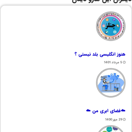
هنوز انگلیسی بلد نیستی ؟
5 مرداد 1401
☁️فضای ابری من ☁️
29 مهر 1400