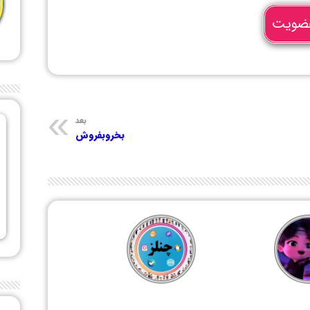
ضویت
بعد
بخروبفروش