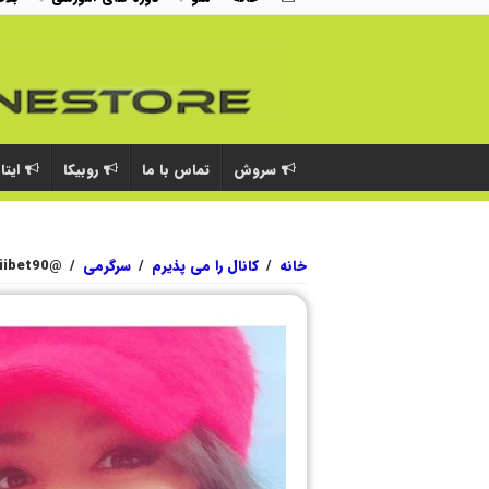
سروش
تماس با ما
روبیکا
ایتا
خانه
/
کانال را می پذیرم
/
سرگرمی
/
@niliibet90