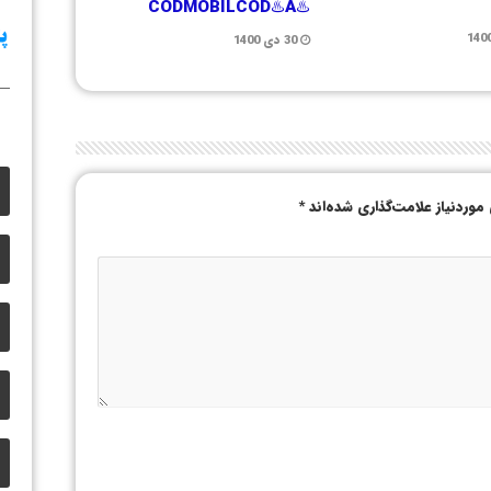
♨️CODMOBILCOD♨️A
30 دی 1400
وردنیاز علامت‌گذاری شده‌اند
*