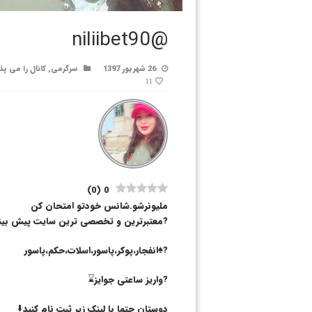
@niliibet90
26 شهریور 1397
سرگرمی
,
کانال را می پذ
11
)
0
(
0
ملیونرشو.شانس خودتو امتحان کن
?معتبرترین و تخصصی ترین سایت پیش بینی
?♠️انفجار،پوکر،پاسور،اسلات،حکم،پاسور
?واریز ساعتی جوایز⌛️
دوستان حتما با لینک زیر ثبت نام کنید⬇️