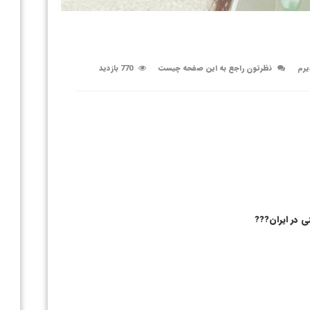
یرم
نظرتون راجع به این صفحه چیست
770 بازدید
 در ایران???