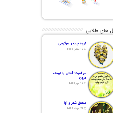
ل های طلایی
گروه چت و سرگرمی
12 بهمن 1400
موفقیت*آشتی با کودک
درون
12 مهر 1400
محفل شعر و آوا
21 مرداد 1400