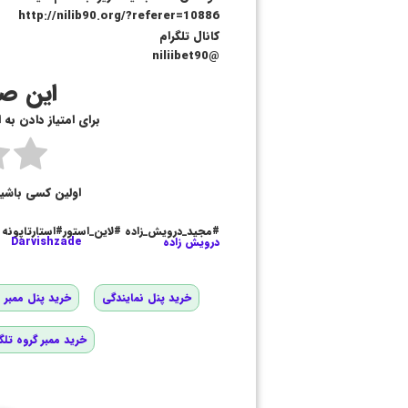
http://nilib90.org/?referer=10886
کانال تلگرام
@niliibet90
این صف
برای امتیاز دادن به
اولین کسی باشی
#مجید_درویش_زاده #لاین_استور#استارتاپونه
درویش زاده
Darvishzade
خرید پنل نمایندگی
خرید پنل ممبر و
خرید ممبر گروه تلگ