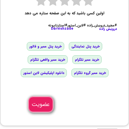
اولین کسی باشید که به این صفحه ستاره می دهد
#مجید_درویش_زاده #لاین_استور#استارتاپونه
درویش زاده
Darvishzade
خرید پنل نمایندگی
خرید پنل ممبر و فالور
خرید ممبر تلگرام
خرید ممبر واقعی تلگرام
خرید ممبر گروه تلگرام
دانلود اپلیکیشن لاین استور
عضویت