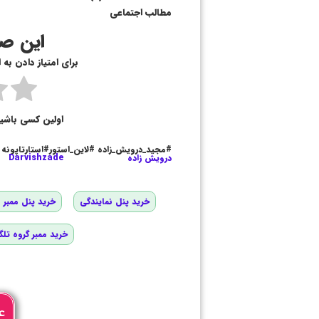
مطالب اجتماعی
این صف
برای امتیاز دادن به
اولین کسی باشی
#مجید_درویش_زاده #لاین_استور#استارتاپونه
درویش زاده
Darvishzade
خرید پنل نمایندگی
خرید پنل ممبر و
خرید ممبر گروه تلگ
ع