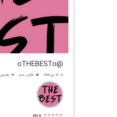
@oTHEBESTo
14 دی 1399
تلگرام
,
سایر
نظرتون 
)
0
(
0