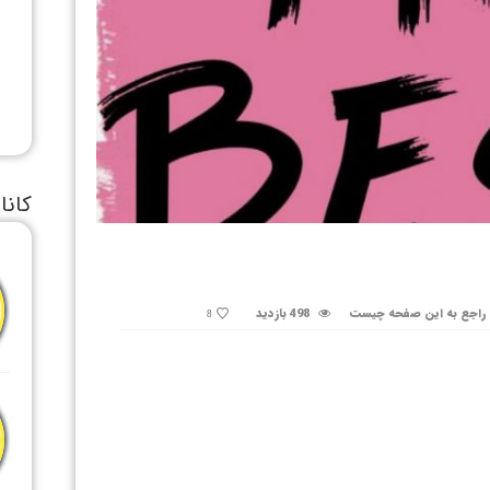
کانا
راجع به این صفحه چیست
498 بازدید
8