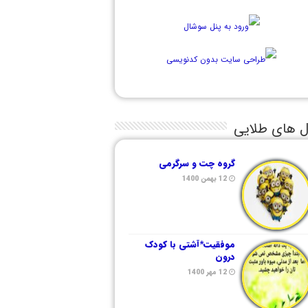
ل های طلایی
گروه چت و سرگرمی
12 بهمن 1400
موفقیت*آشتی با کودک
درون
12 مهر 1400